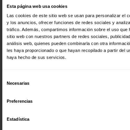
Noticia
Esta página web usa cookies
|
Las cookies de este sitio web se usan para personalizar el c
Participación y ciudadanía global
CELEBRACIÓN DE LA ASAMBLEA XXXVIII DE LA FEDERACIÓN
y los anuncios, ofrecer funciones de redes sociales y analiza
INTERNACIONAL FE Y ALEGRÍA
tráfico. Además, compartimos información sobre el uso que 
Entre el 20 y el 24 de marzo ha tenido lugar la Asamblea
sitio web con nuestros partners de redes sociales, publicida
XXXVIII y el Consejo de Directores…
análisis web, quienes pueden combinarla con otra informaci
29 marzo 2023
les haya proporcionado o que hayan recopilado a partir del 
haya hecho de sus servicios.
Selección
Necesarias
de
consentimiento
Preferencias
Estadística