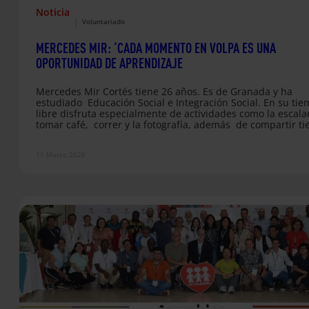
Noticia
|
Voluntariado
MERCEDES MIR: ‘CADA MOMENTO EN VOLPA ES UNA
OPORTUNIDAD DE APRENDIZAJE
Mercedes Mir Cortés tiene 26 años. Es de Granada y ha
estudiado Educación Social e Integración Social. En su ti
libre disfruta especialmente de actividades como la escala
tomar café, correr y la fotografía, además de compartir t
con mi familia y amigos. Nos acercamos a ella para conoce
más sobre su experiencia VOLPA. ¿Cómo supiste de VOLPA?
11 Marzo 2026
qué te apuntaste? En 2021, mientras realizaba mis práctic
como Educadora Social en el proyecto Emaús, en…