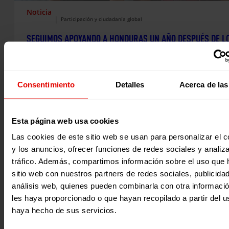
Noticia
|
Participación y ciudadanía global
SEGUIMOS APOYANDO A HONDURAS UN AÑO DESPUÉS DE L
HURACANES ETA E IOTA
En noviembre de 2020, los huracanes ETA e IOTA azotaron
Centroamérica, particularmente los países de Honduras,
Consentimiento
Detalles
Acerca de las
Guatemala y Nicaragua. Un año después, la mayoría de las
familias afectadas se enfrentan aún al desafío de reconstr
sus vidas, ya de por sí difíciles antes de la catástrofe.
16 Noviembre 2021
Esta página web usa cookies
Las cookies de este sitio web se usan para personalizar el c
y los anuncios, ofrecer funciones de redes sociales y analiza
tráfico. Además, compartimos información sobre el uso que 
sitio web con nuestros partners de redes sociales, publicida
análisis web, quienes pueden combinarla con otra informaci
les haya proporcionado o que hayan recopilado a partir del 
haya hecho de sus servicios.