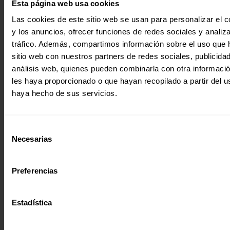
Esta página web usa cookies
Las cookies de este sitio web se usan para personalizar el c
¿Quieres recibir información?
y los anuncios, ofrecer funciones de redes sociales y analiza
tráfico. Además, compartimos información sobre el uso que 
Suscríbete a la newsletter
sitio web con nuestros partners de redes sociales, publicida
análisis web, quienes pueden combinarla con otra informaci
les haya proporcionado o que hayan recopilado a partir del 
Suscríbete a la newsletter
haya hecho de sus servicios.
Si quieres recibir nuestra newsletter
mensual y los correos puntuales en los
Selección
que te ofrecemos información, no dejes
C/ Maldonado, 1. Planta 3.
Necesarias
de
de completar este formulario. Al
28006 – Madrid
consentimiento
instante, te daremos de alta en nuestra
Tlf. 91 590 26 72
base de datos y podrás estar al tanto de
Preferencias
todas las novedades.
noticias@entreculturas.org
Nombre *
Facebook
X
YouTube
Instagram
LinkedIn
Bluesky
Estadística
Apellidos