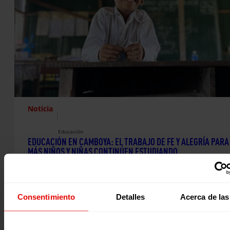
Noticia
|
Educación
EDUCACIÓN EN CAMBOYA: EL TRABAJO DE FE Y ALEGRÍA PARA
MÁS NIÑOS Y NIÑAS CONTINÚEN ESTUDIANDO
En el noroeste de Camboya, muchas comunidades rurales
enfrentan desafíos que influyen directamente en la educa
niñas y niños.…
Consentimiento
Detalles
Acerca de las
26 febrero 2026