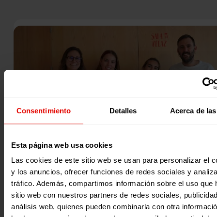
Consentimiento
Detalles
Acerca de las
Esta página web usa cookies
Las cookies de este sitio web se usan para personalizar el c
Noticia
, 
Sin categorizar
|
y los anuncios, ofrecer funciones de redes sociales y analiza
tráfico. Además, compartimos información sobre el uso que 
Participación y ciudadanía global
VOLUNTARIOS Y VOLUNTARIAS DE ENTRECULTURAS Y ALBOAN
sitio web con nuestros partners de redes sociales, publicida
COMIENZAN SU VIAJE DE TRANSFORMACIÓN EN AMÉRICA LAT
análisis web, quienes pueden combinarla con otra informaci
El mes de octubre ha marcado el inicio de una apasionant