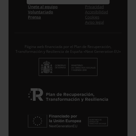
Correo electrónico *
Únete al equipo
Privacidad
Voluntariado
Accesibilidad
Prensa
Cookies
Aviso legal
Acepto la
Política de Privacidad
*
Desde ENTRECULTURAS FE Y ALEGRÍA ESPAÑA
trataremos los datos aportados en calidad de
Responsable del tratamiento con la finalidad de…
Seguir leyendo
.
Página web financiada por el Plan de Recuperación,
Transformación y Resiliencia de España «Next Generation EU»
Suscribirme