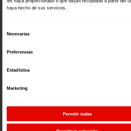
les haya proporcionado o que hayan recopilado a partir del 
travesía para un grupo de voluntarios y voluntarias del…
haya hecho de sus servicios.
11 octubre 2023
Selección
Necesarias
de
consentimiento
Preferencias
Estadística
Marketing
Permitir todas
EDUCAR PERSONAS, GENERAR OPORTUNIDADES III
Permitir la selección