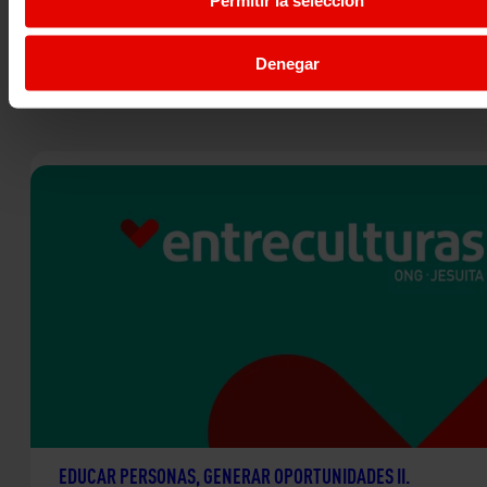
Contribuir al logro efectivo del Derecho a la Educación, al
al empleo y a la necesidad de prestar asistencia…
06 agosto 2023
Denegar
EDUCAR PERSONAS, GENERAR OPORTUNIDADES II.