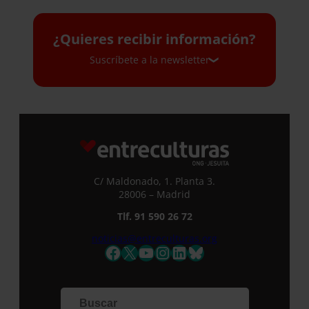
¿Quieres recibir información?
Suscríbete a la newsletter
Suscríbete a la newsletter
Si quieres recibir nuestra newsletter
mensual y los correos puntuales en los
que te ofrecemos información, no dejes
C/ Maldonado, 1. Planta 3.
de completar este formulario. Al
28006 – Madrid
instante, te daremos de alta en nuestra
Tlf. 91 590 26 72
base de datos y podrás estar al tanto de
todas las novedades.
noticias@entreculturas.org
Nombre *
Facebook
X
YouTube
Instagram
LinkedIn
Bluesky
Apellidos