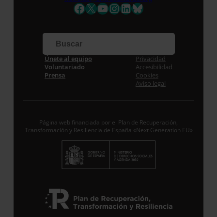
Nombre *
Facebook
X
YouTube
Instagram
LinkedIn
Bluesky
Apellidos
Correo electrónico *
Únete al equipo
Privacidad
Voluntariado
Accesibilidad
Prensa
Cookies
Aviso legal
Acepto la
Política de Privacidad
*
Desde ENTRECULTURAS FE Y ALEGRÍA ESPAÑA
trataremos los datos aportados en calidad de
Responsable del tratamiento con la finalidad de…
Seguir leyendo
.
Página web financiada por el Plan de Recuperación,
Transformación y Resiliencia de España «Next Generation EU»
Suscribirme