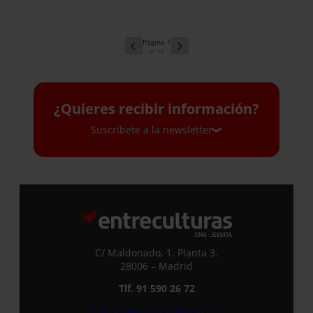
1
28
¿Quieres recibir información?
Suscríbete a la newsletter
Suscríbete a la newsletter
Si quieres recibir nuestra newsletter
mensual y los correos puntuales en los
que te ofrecemos información, no dejes
C/ Maldonado, 1. Planta 3.
de completar este formulario. Al
28006 – Madrid
instante, te daremos de alta en nuestra
Tlf. 91 590 26 72
base de datos y podrás estar al tanto de
todas las novedades.
noticias@entreculturas.org