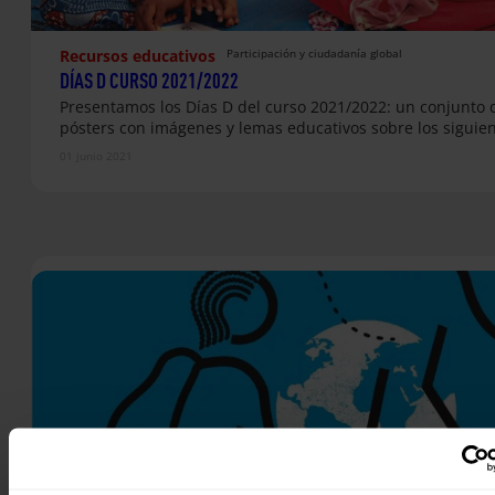
Recursos educativos
Participación y ciudadanía global
DÍAS D CURSO 2021/2022
Presentamos los Días D del curso 2021/2022: un conjunto 
pósters con imágenes y lemas educativos sobre los siguie
01 junio 2021