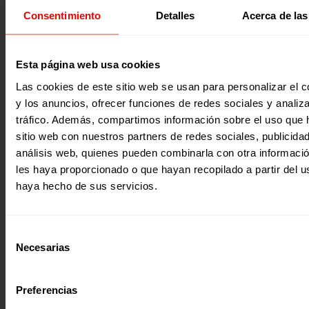
Consentimiento
Detalles
Acerca de las
Recursos educativos
Participación y ciudadanía global
Esta página web usa cookies
UN MUNDO EN MOVIMIENTO
Tras «Un Mundo en Igualdad», llega la segunda recopilaci
Las cookies de este sitio web se usan para personalizar el c
actividades didácticas por temáticas diseñadas por Entrec
y los anuncios, ofrecer funciones de redes sociales y analiza
«Un Mundo en Movimiento»…
tráfico. Además, compartimos información sobre el uso que 
01 junio 2021
sitio web con nuestros partners de redes sociales, publicida
análisis web, quienes pueden combinarla con otra informaci
les haya proporcionado o que hayan recopilado a partir del 
haya hecho de sus servicios.
Selección
Necesarias
de
consentimiento
Preferencias