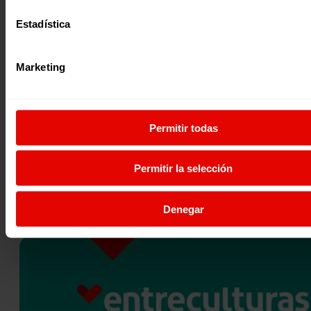
Estadística
Marketing
Recursos educativos
Participación y ciudadanía global
UN MUNDO DE CUENTO
Presentamos “Un Mundo de Cuento”: un material didáctic
Permitir todas
más de 18 cuentos educativos y actividades basadas en la
herramienta…
05 abril 2021
Permitir la selección
Denegar