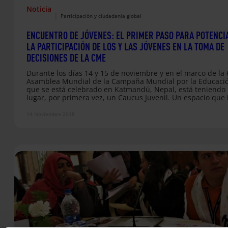
Noticia
|
Participación y ciudadanía global
ENCUENTRO DE JÓVENES: EL PRIMER PASO PARA POTENCI
LA PARTICIPACIÓN DE LOS Y LAS JÓVENES EN LA TOMA DE
DECISIONES DE LA CME
Durante los días 14 y 15 de noviembre y en el marco de la 
Asamblea Mundial de la Campaña Mundial por la Educaci
que se está celebrado en Katmandú, Nepal, está teniendo
lugar, por primera vez, un Caucus Juvenil. Un espacio que
reunido a más de 37 jóvenes provenientes de 19 países pa
dialogar sobre los principales retos mundiales en torno al
14 Noviembre 2018
derecho a la educación. El objetivo general de este encuen
de…