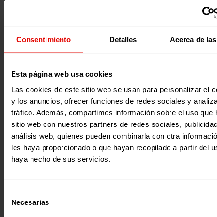
Noticia
|
Participación y ciudadanía global
LA RED GENERACIÓN 21+ PARTICIPA EN EL CAUCUS JUVEN
Consentimiento
Detalles
Acerca de las
PARA QUE LAS Y LOS JÓVENES ESTÉN EN LA TOMA DE
DECISIONES DE LA CAMPAÑA MUNDIAL POR LA EDUCACIÓN
Durante los días 14 y 15 de noviembre y en el marco de la 
Esta página web usa cookies
Asamblea Mundial de la Campaña Mundial por la Educaci
que se está celebrado en Katmandú, Nepal, está teniendo
Las cookies de este sitio web se usan para personalizar el c
lugar, por primera vez, un Caucus Juvenil. Un espacio que
y los anuncios, ofrecer funciones de redes sociales y analiza
reunido a más de 37 jóvenes provenientes de 19 países pa
dialogar sobre los principales retos mundiales en torno al
14 Noviembre 2018
tráfico. Además, compartimos información sobre el uso que 
derecho a la educación. La Red Generación 21+ ha estado
sitio web con nuestros partners de redes sociales, publicida
representada con la…
análisis web, quienes pueden combinarla con otra informaci
les haya proporcionado o que hayan recopilado a partir del 
¿Quieres recibir información?
haya hecho de sus servicios.
Suscríbete a la newsletter
Selección
Suscríbete a la newsletter
Necesarias
de
consentimiento