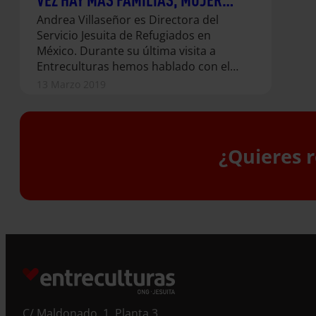
SOLAS CON HIJOS E HIJAS Y
Andrea Villaseñor es Directora del
MENORES NO ACOMPAÑADOS»
Servicio Jesuita de Refugiados en
México. Durante su última visita a
Entreculturas hemos hablado con ella
sobre la situación que experimenta la
13 Marzo 2019
realidad de la migración en México.
¿Quieres r
S
C/ Maldonado, 1. Planta 3.