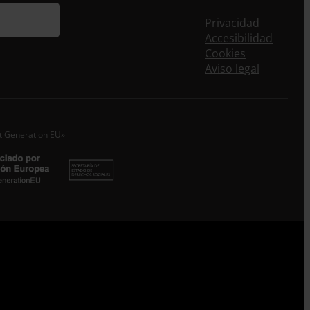
ieres recibir nuestra newsletter mensual y los
eos puntuales en los que te ofrecemos
Privacidad
rmación, no dejes de completar este formulario.
Accesibilidad
nstante, te daremos de alta en nuestra base de
Cookies
s y podrás estar al tanto de todas las novedades.
Aviso legal
re *
idos
xt Generation EU»
o electrónico *
epto la
Política de Privacidad
*
 ENTRECULTURAS FE Y ALEGRÍA ESPAÑA trataremos los datos
dos en calidad de Responsable del tratamiento con la finalidad
eguir leyendo
.
Suscribirme