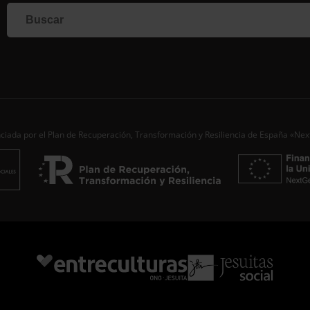
Si qu
corr
info
Al i
dato
Nomb
Apell
ciada por el Plan de Recuperación, Transformación y Resiliencia de España «Ne
Corre
Ac
Desde
aporta
de...
S