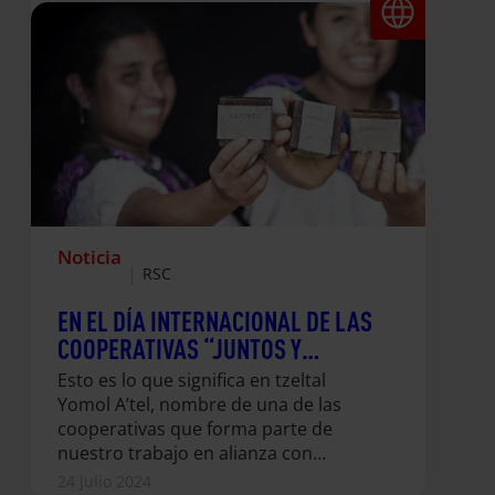
Noticia
|
RSC
EN EL DÍA INTERNACIONAL DE LAS
COOPERATIVAS “JUNTOS Y
JUNTAS TRABAJAMOS,
Esto es lo que significa en tzeltal
CAMINAMOS Y SOÑAMOS”
Yomol A’tel, nombre de una de las
cooperativas que forma parte de
nuestro trabajo en alianza con
Inditex, y que hemos querido dar a
24 Julio 2024