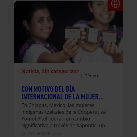
Noticia
, 
Sin categorizar
|
Género
CON MOTIVO DEL DÍA
INTERNACIONAL DE LA MUJER
EMPRENDEDORA, DESCUBRE
En Chiapas, México, las mujeres
XAPONTIC: UN PROYECTO DE
indígenas tzeltales de la Cooperativa
MUJERES PRODUCTORAS EN LA
Yomol A’tel lideran un cambio
SELVA NORTE DE CHIAPAS
significativo a través de Xapontic, un
emprendimiento de jabones
29 Noviembre 2023