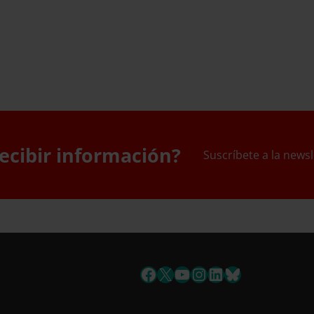
ecibir información?
Suscríbete a la newsl
uscríbete a la newslett
Facebook
X
YouTube
Instagram
LinkedIn
Bluesky