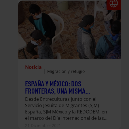
Noticia
|
Migración y refugio
ESPAÑA Y MÉXICO: DOS
FRONTERAS, UNA MISMA
REALIDAD
Desde Entreculturas junto con el
Servicio Jesuita de Migrantes (SJM)
España, SJM México y la REDODEM, en
el marco del Día Internacional de las
Personas Migrantes, ponemos el foco
21 Diciembre 2021