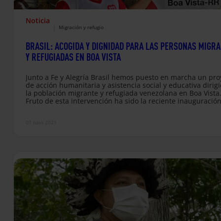
Noticia
|
Migración y refugio
BRASIL: ACOGIDA Y DIGNIDAD PARA LAS PERSONAS MIGR
Y REFUGIADAS EN BOA VISTA
Junto a Fe y Alegría Brasil hemos puesto en marcha un pro
de acción humanitaria y asistencia social y educativa dirig
la población migrante y refugiada venezolana en Boa Vista
Fruto de esta intervención ha sido la reciente inauguració
la Casa de Passagem Pe. José Maria Vélaz, SJ.
07 Julio 2021