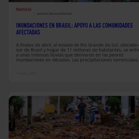
Noticia
|
Justicia Socioambiental
INUNDACIONES EN BRASIL: APOYO A LAS COMUNIDADES
AFECTADAS
A finales de abril, el estado de Rio Grande do Sul, ubicado 
sur de Brasil y hogar de 11 millones de habitantes, se enf
a unas intensas lluvias que derivaron en las peores
inundaciones en décadas. Las precipitaciones torrenciales
triplicaron la media estacional en esta época del año, cau
el desbordamiento de varios ríos y provocando una devast
14 Junio 2024
sin precedentes. Hasta ahora, se reportan más de 175 per
fallecidas, 38 desaparecidos y más…