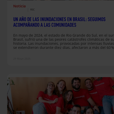
Noticia
|
RSC
UN AÑO DE LAS INUNDACIONES EN BRASIL: SEGUIMOS
ACOMPAÑANDO A LAS COMUNIDADES
En mayo de 2024, el estado de Rio Grande do Sul, en el su
Brasil, sufrió una de las peores catástrofes climáticas de s
historia. Las inundaciones, provocadas por intensas lluvia
se extendieron durante diez días, afectaron a más del 60 %
territorio, dejando más de dos millones de personas
damnificadas y más de 600.000 desplazadas. Desde el pri
29 Mayo 2025
momento, en Entreculturas, junto a nuestras organizacion
hermanas Fe y Alegría Brasil y el…