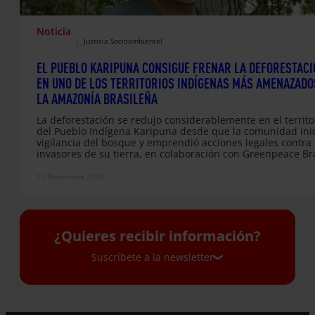
Noticia
|
Justicia Socioambiental
EL PUEBLO KARIPUNA CONSIGUE FRENAR LA DEFORESTACI
EN UNO DE LOS TERRITORIOS INDÍGENAS MÁS AMENAZADO
LA AMAZONÍA BRASILEÑA
La deforestación se redujo considerablemente en el territo
del Pueblo Indígena Karipuna desde que la comunidad inic
vigilancia del bosque y emprendió acciones legales contra 
invasores de su tierra, en colaboración con Greenpeace Bra
nuestra organización social CIMI – Consejo Indigenista
Misionero
11 Noviembre 2020
¿Quieres recibir información?
Suscríbete a la newsletter
Suscríbete a la newsletter