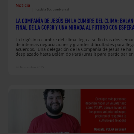
Noticia
|
Justicia Socioambiental
LA COMPAÑÍA DE JESÚS EN LA CUMBRE DEL CLIMA: BALAN
FINAL DE LA COP30 Y UNA MIRADA AL FUTURO CON ESPER
La trigésima cumbre del clima llega a su fin tras dos sema
de intensas negociaciones y grandes dificultades para lleg
acuerdos. Una delegación de la Compañía de Jesús se ha
desplazado hasta Belém do Pará (Brasil) para participar en
Cumbre de los Pueblos (12-15 de noviembre) y en la COP30
21 de noviembre). A continuación te ofrecemos un resume
26 Noviembre 2025
la rueda de prensa y el comunicado emitido por la Campa
Jesuitas por…