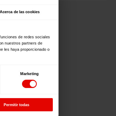
Estas son las palabras que la joven
Sydney Gabriela nos comparte al
Acerca de las cookies
recordar su tierra, Venezuela, uno de
los países con más éxodo de
refugiados de la región de América
Latina y el Caribe.
 funciones de redes sociales
con nuestros partners de
ue les haya proporcionado o
Marketing
Permitir todas