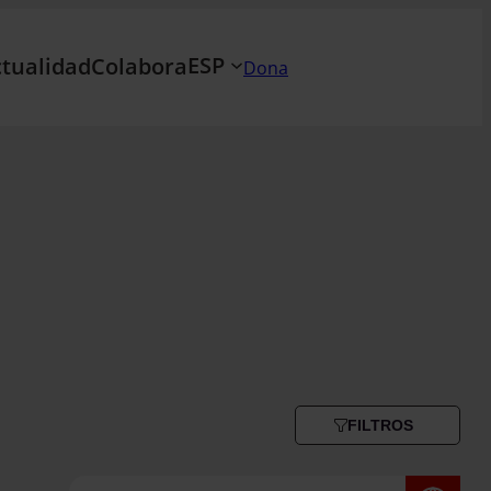
ESP
tualidad
Colabora
Dona
FILTROS