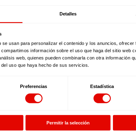
a Migrantes (SJM), después de un
camino lleno de dificultades.
Detalles
s
b se usan para personalizar el contenido y los anuncios, ofrecer
s, compartimos información sobre el uso que haga del sitio web 
 análisis web, quienes pueden combinarla con otra información q
r del uso que haya hecho de sus servicios.
Preferencias
Estadística
Noticia
|
Migración y refugio
SER MADRE DESPLAZADA EN LA
FRONTERA COLOMBO-
VENEZOLANA
Permitir la selección
En la frontera de Colombia con
Venezuela, apoyamos la intervención