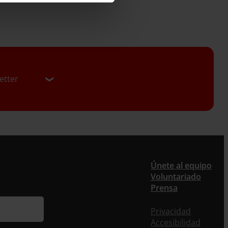
etter
er
Únete al equipo
Voluntariado
Prensa
ieres recibir nuestra newsletter mensual y los
eos puntuales en los que te ofrecemos
Privacidad
rmación, no dejes de completar este formulario.
Accesibilidad