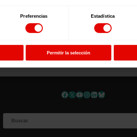
oyo al futuro de Siria y la región.
oporcionar recursos y apoyar los
fuerzos que mejoren el acceso a
Preferencias
Estadística
a educación de calidad para los
ños y niñas sirios en la región.
ecibir información?
Suscríbete a la newsl
Permitir la selección
uscríbete a la newslett
Facebook
X
YouTube
Instagram
LinkedIn
Bluesky
Si qu
corr
info
Al i