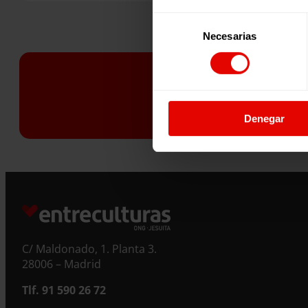
ap
Pr
Selección
es
Necesarias
de
un
consentimiento
ni
¿Quieres r
Denegar
S
C/ Maldonado, 1. Planta 3.
28006 – Madrid
Tlf. 91 590 26 72