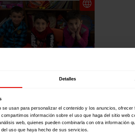
ticia
|
Educación
Detalles
RS Y ENTRECULTURAS PEDIMOS
EJOR ACCESO A UNA
s
DUCACIÓN DE CALIDAD PARA LA
 Servicio Jesuita a Refugiados y
BLACIÓN SIRIA EN LA IV
b se usan para personalizar el contenido y los anuncios, ofrecer
treculturas pedimos un mejor
ONFERENCIA DE BRUSELAS
s, compartimos información sobre el uso que haga del sitio web 
ceso a una educación de calidad
 análisis web, quienes pueden combinarla con otra información q
OBRE EL APOYO AL FUTURO DE
ra la población siria en la IV
nferencia de Bruselas sobre el
r del uso que haya hecho de sus servicios.
RIA Y LA REGIÓN
 Junio 2020