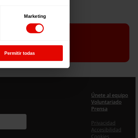
Marketing
etter
Permitir todas
er
Únete al equipo
Voluntariado
Prensa
ieres recibir nuestra newsletter mensual y los
eos puntuales en los que te ofrecemos
Privacidad
rmación, no dejes de completar este formulario.
Accesibilidad
nstante, te daremos de alta en nuestra base de
Cookies