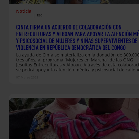
Noticia
|
RSC
CINFA FIRMA UN ACUERDO DE COLABORACIÓN CON
ENTRECULTURAS Y ALBOAN PARA APOYAR LA ATENCIÓN M
Y PSICOSOCIAL DE MUJERES Y NIÑAS SUPERVIVIENTES DE
VIOLENCIA EN REPÚBLICA DEMOCRÁTICA DEL CONGO
La ayuda de Cinfa se materializa en la donación de 300.00
tres años, al programa “Mujeres en Marcha” de las ONG
Jesuitas Entreculturas y Alboan. A través de esta colaborac
se podrá apoyar la atención médica y psicosocial de calida
las mujeres y niñas supervivientes de violencia basada en
07 Marzo 2023
género y también de manera general a la población despl
por el conflicto armado en el este de la República Democrá
del Congo (RDC).