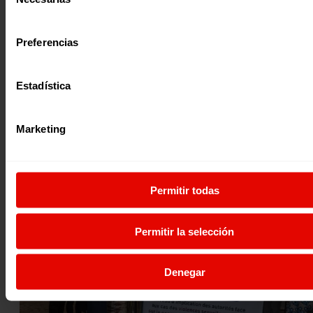
de
consentimiento
Noticia
|
Género
Preferencias
DIARIO DE VIAJE DE COMUNICADORAS A REPÚBLICA
DEMOCRÁTICA DEL CONGO
Estadística
La semana del 26 de febrero al 4 de marzo, desde Alboan 
Entreculturas tuvimos el placer de viajar a República
Marketing
Democrática del Congo (R. D. Congo) con un grupo de
comunicadoras para mostrarles el trabajo que realizamos 
marco de la campaña Mujeres en Marcha, en colaboración
AFEM (Asociación de mujeres periodistas de Kivu Sur).
17 Marzo 2022
Permitir todas
Permitir la selección
Denegar