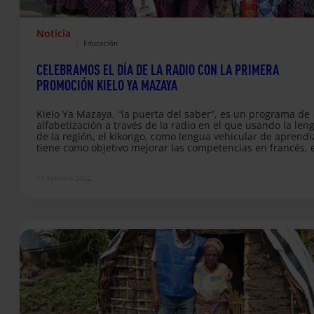
Noticia
|
Educación
CELEBRAMOS EL DÍA DE LA RADIO CON LA PRIMERA
PROMOCIÓN KIELO YA MAZAYA
Kielo Ya Mazaya, “la puerta del saber”, es un programa de
alfabetización a través de la radio en el que usando la len
de la región, el kikongo, como lengua vehicular de aprendi
tiene como objetivo mejorar las competencias en francés, 
idioma que se usa para las cuestiones administrativas. El 
se ha podido llevar a cabo gracias a la alianza entre varias
11 Febrero 2022
instituciones como son Fe y Alegría R.D. Congo, Alboan, Ra
ECCA,…