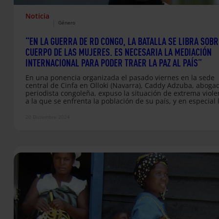
Noticia
|
Género
“EN LA GUERRA DE RD CONGO, LA BATALLA SE LIBRA SOBR
CUERPO DE LAS MUJERES. ES NECESARIA LA MEDIACIÓN
INTERNACIONAL PARA PODER TRAER LA PAZ AL PAÍS”
En una ponencia organizada el pasado viernes en la sede
central de Cinfa en Olloki (Navarra), Caddy Adzuba, aboga
periodista congoleña, expuso la situación de extrema viole
a la que se enfrenta la población de su país, y en especial 
mujeres y niñas. Un relato que conmovió a las personas
asistentes y tras el que la ponente enfatizó la necesidad d
20 Diciembre 2024
la comunidad internacional trate de poner freno al conflict
de…