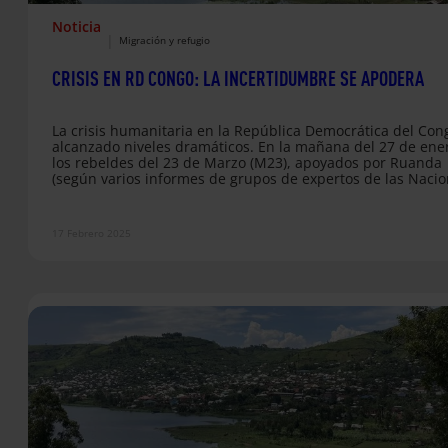
Noticia
|
Migración y refugio
CRISIS EN RD CONGO: LA INCERTIDUMBRE SE APODERA
La crisis humanitaria en la República Democrática del Con
alcanzado niveles dramáticos. En la mañana del 27 de ene
los rebeldes del 23 de Marzo (M23), apoyados por Ruanda
(según varios informes de grupos de expertos de las Naci
Unidas), irrumpieron en Goma, capital de la provincia de K
Norte, en el este de la República Democrática del Congo, y
hicieron con el control de la ciudad, de un millón de
17 Febrero 2025
habitantes. Se…