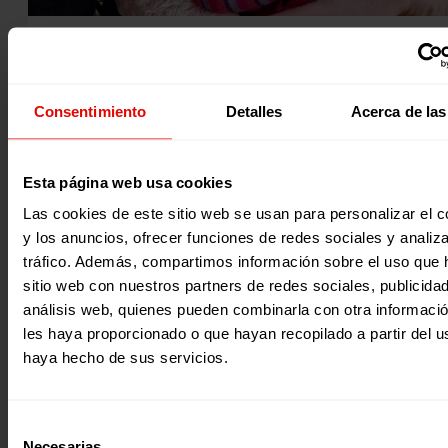
Noticia
|
Género
NYOTA: SUPERVIVIENTE DE VIOLENCIA SEXUAL Y DEFENSO
LAS PERSONAS ALBINAS EN RDC
Consentimiento
Detalles
Acerca de las
En República Democrática del Congo (RDC), el número de 
de violencia de género denunciados aumentó de 42.920 e
Esta página web usa cookies
2019 a 70.142 casos en 2020 (dato más reciente), según un
informe de la Oficina de Coordinación de Asuntos Humanit
Las cookies de este sitio web se usan para personalizar el c
de las Naciones Unidas (OCHA) en la provincia de Kivu Nort
este de RDC. Nyota Mapendo, a sus 18 años, ha sido vícti
y los anuncios, ofrecer funciones de redes sociales y analiza
27 Febrero 2023
esta violencia, agravada por el estigma y discriminación q
tráfico. Además, compartimos información sobre el uso que 
sufre por…
sitio web con nuestros partners de redes sociales, publicida
análisis web, quienes pueden combinarla con otra informaci
les haya proporcionado o que hayan recopilado a partir del 
haya hecho de sus servicios.
Selección
Necesarias