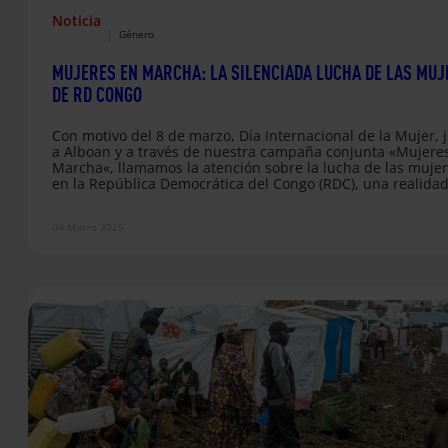
Noticia
|
Género
MUJERES EN MARCHA: LA SILENCIADA LUCHA DE LAS MUJ
DE RD CONGO
Con motivo del 8 de marzo, Día Internacional de la Mujer, 
a Alboan y a través de nuestra campaña conjunta «Mujere
Marcha«, llamamos la atención sobre la lucha de las muje
en la República Democrática del Congo (RDC), una realida
marcada por la violencia extrema y el desplazamiento forz
pero también por la resistencia y la esperanza. Desde hac
04 Marzo 2025
décadas, RD Congo sufre un conflicto vinculado a interese
geopolíticos y la explotación de…