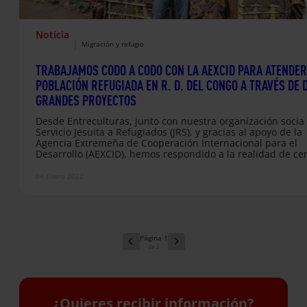
Noticia
|
Migración y refugio
TRABAJAMOS CODO A CODO CON LA AEXCID PARA ATENDER
POBLACIÓN REFUGIADA EN R. D. DEL CONGO A TRAVÉS DE 
GRANDES PROYECTOS
Desde Entreculturas, junto con nuestra organización socia 
Servicio Jesuita a Refugiados (JRS), y gracias al apoyo de la
Agencia Extremeña de Cooperación Internacional para el
Desarrollo (AEXCID), hemos respondido a la realidad de ce
de 10.000 personas desplazadas en R.D. del Congo a travé
dos proyectos diferentes: reforzar la resiliencia de la pobl
04 Enero 2022
para aliviar el sufrimiento y garantizar el acceso a una
educación inclusiva y de calidad.
1
2
¿Quieres recibir información?