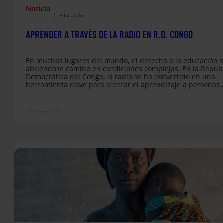
Noticia
|
Educación
APRENDER A TRAVÉS DE LA RADIO EN R.D. CONGO
En muchos lugares del mundo, el derecho a la educación 
abriéndose camino en condiciones complejas. En la Repúb
Democrática del Congo, la radio se ha convertido en una
herramienta clave para acercar el aprendizaje a personas
adultas que no pudieron acceder a la escuela en su infanc
En esta crónica desde terreno, Paula Suárez, técnica de
proyectos de Chad y República Democrática del Congo en
27 Marzo 2026
Entreculturas, comparte una escena cotidiana y
profundamente transformadora: una…