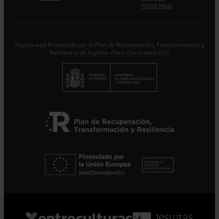
Desde ENTRECULTURAS FE Y ALEGRÍA ESPAÑA
Aviso legal
trataremos los datos aportados en calidad de
Responsable del tratamiento con la finalidad de...
Seguir
leyendo
.
Página web financiada por el Plan de Recuperación, Transformación y
Suscribirme
Resiliencia de España «Next Generation EU»