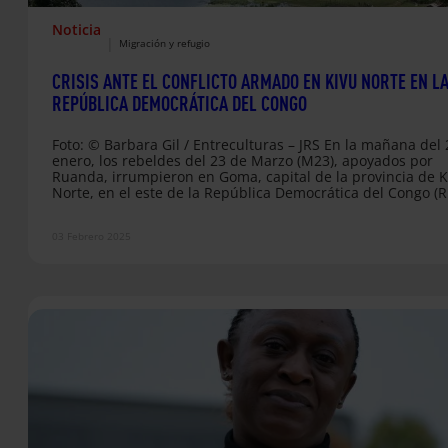
Noticia
|
Migración y refugio
CRISIS ANTE EL CONFLICTO ARMADO EN KIVU NORTE EN L
REPÚBLICA DEMOCRÁTICA DEL CONGO
Foto: © Barbara Gil / Entreculturas – JRS En la mañana del
enero, los rebeldes del 23 de Marzo (M23), apoyados por
Ruanda, irrumpieron en Goma, capital de la provincia de K
Norte, en el este de la República Democrática del Congo (R
y se hicieron con el control de la ciudad, de un millón de
habitantes. Se trata de una escalada dramática en una cri
03 Febrero 2025
de larga duración que asola esta zona…