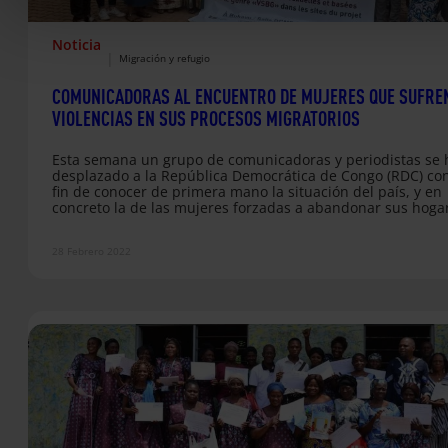
Noticia
|
Migración y refugio
COMUNICADORAS AL ENCUENTRO DE MUJERES QUE SUFRE
VIOLENCIAS EN SUS PROCESOS MIGRATORIOS
Esta semana un grupo de comunicadoras y periodistas se 
desplazado a la República Democrática de Congo (RDC) con
fin de conocer de primera mano la situación del país, y en
concreto la de las mujeres forzadas a abandonar sus hoga
bien desplazadas dentro de su propio país o bien obligada
migrar. Desde Alboan, Entreculturas, el Servicio Jesuita a
28 Febrero 2022
Migrantes de España (SJM-E) y la Fundación Ellacuría hem
promovido este viaje, que se…