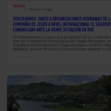
Noticia
|
Migración y refugio
SUSCRIBIMOS JUNTO A ORGANIZACIONES HERMANAS DE L
COMPAÑÍA DE JESÚS A NIVEL INTERNACIONAL EL SIGUIEN
COMUNICADO ANTE LA GRAVE SITUACIÓN EN RDC
Un llamamiento a la paz y a la protección de los civiles en 
este de la República Democrática del Congo «No toquen la
República Democrática del Congo, no toquen el África. Dej
asfixiarla, porque África no es una mina que explotar ni u
tierra que saquear», dijo el papa Francisco en 2023 durant
visita a la República Democrática del Congo (RDC), refirién
20 Febrero 2025
a los ricos recursos que han traído tanto conflicto y…