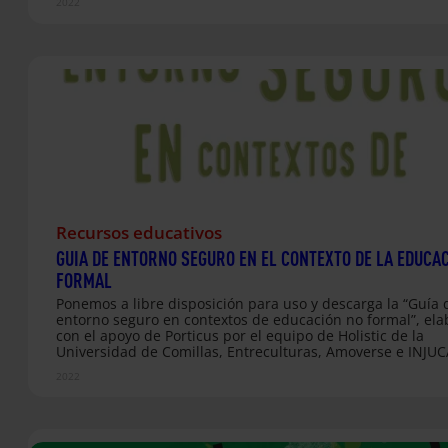
comprometerse de forma activa con la convivencia, la res
2022
de conflictos y la creación de cultura de paz en sus entorn
nivel global. Las actividades recogidas en este manual ed
promueven tanto los conocimientos de los ODS, como de 
específica el conocimiento y capacidades para promover c
de…
Recursos educativos
GUIA DE ENTORNO SEGURO EN EL CONTEXTO DE LA EDUCA
FORMAL
Ponemos a libre disposición para uso y descarga la “Guía 
entorno seguro en contextos de educación no formal”, el
con el apoyo de Porticus por el equipo de Holistic de la
Universidad de Comillas, Entreculturas, Amoverse e INJU
el asesoramiento de Unicef y Save the Children. Se trata 
2022
manual dirigido a personal de organizaciones socioeducat
que trabajan con infancia y adolescencia, cuyo objetivo es
realizar un acercamiento práctico a la creación de entorn
seguros en el ámbito específico de la educación no formal
Guía trata de manera aplicada cómo diseñar entornos se