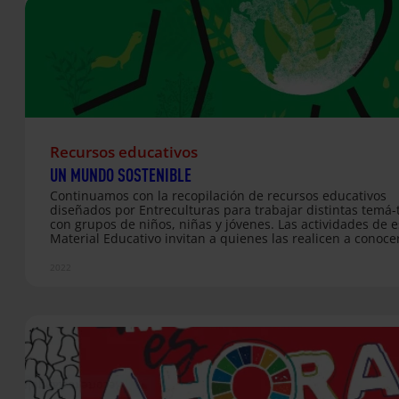
el ámbito…
Recursos educativos
UN MUNDO SOSTENIBLE
Continuamos con la recopilación de recursos educativos
diseñados por Entreculturas para trabajar distintas temá-
con grupos de niños, niñas y jóvenes. Las actividades de e
Material Educativo invitan a quienes las realicen a conoce
es la situación de la Tierra y cuán comprometida está su
sostenibilidad, así como a reflexionar sobre cuál puede se
2022
contribución y la de las demás personas como parte de u
ciudadanía global para revertir el mal futuro que todos lo
pronósticos auguran a nuestro planeta. Las propuestas di
se dividen en cuatro bloques de edad. Cada uno recoge u
itinerario adaptado con distintas actividades…