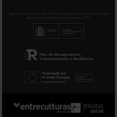
Responsable del tratamiento con la finalidad de...
Seguir
leyendo
.
Página web financiada por el Plan de Recuperación, Transformación y
Suscribirme
Resiliencia de España «Next Generation EU»