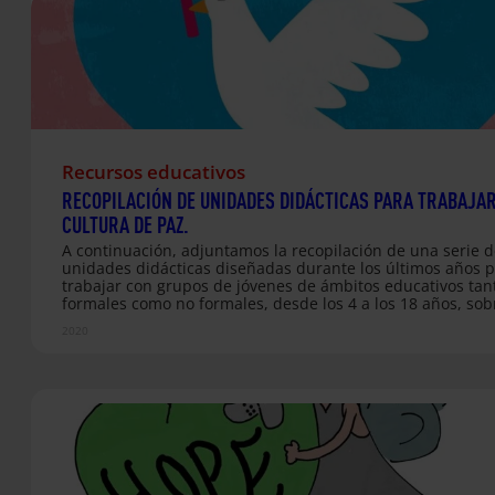
preparar la celebración…
Recursos educativos
RECOPILACIÓN DE UNIDADES DIDÁCTICAS PARA TRABAJA
CULTURA DE PAZ.
A continuación, adjuntamos la recopilación de una serie 
unidades didácticas diseñadas durante los últimos años 
trabajar con grupos de jóvenes de ámbitos educativos tan
formales como no formales, desde los 4 a los 18 años, sob
cultura de paz. Esta recopilación incluye, tanto las unidad
2020
didácticas de los Días D diseñadas en los últimos años, c
otras actividades de otras publicaciones en las que hemo
diseñado material para trabajar esta temática. Las unidad
divididas por franjas de edad, pueden utilizarse, tanto el 
enero, Día Escolar de la Paz y la no Violencia, como para 
la…