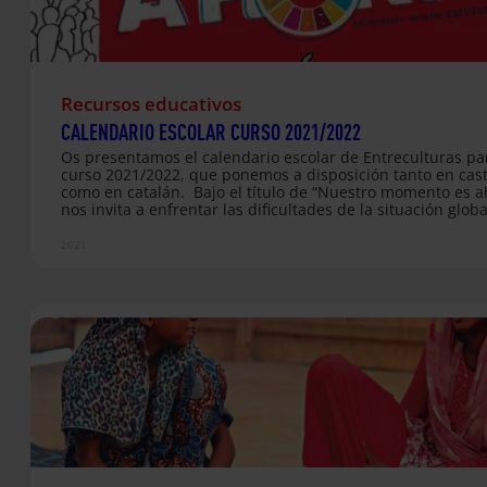
Recursos educativos
CALENDARIO ESCOLAR CURSO 2021/2022
Os presentamos el calendario escolar de Entreculturas pa
curso 2021/2022, que ponemos a disposición tanto en cast
como en catalán. Bajo el título de “Nuestro momento es a
nos invita a enfrentar las dificultades de la situación glob
atravesamos, convirtiendo el escenario actual en una nue
oportunidad para continuar trabajando en red como ciud
2021
global por la igualdad y la transformación social, dando
respuesta a los retos globales de nuestro tiempo. El calen
incluye una explicación de los materiales educativos de
Entreculturas para el curso 2021/2022, así como una foto 
lema educativo y una selección de…