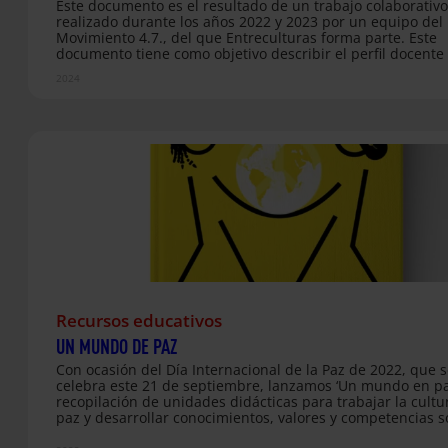
Este documento es el resultado de un trabajo colaborativo
realizado durante los años 2022 y 2023 por un equipo del
Movimiento 4.7., del que Entreculturas forma parte. Este
documento tiene como objetivo describir el perfil docente 
Desarrollo Sostenible y la Ciudadanía Global, identificando
2024
competencias necesarias para llevar a cabo una educació
transformadora que dé respuesta a los retos globales co
proponen los movimientos sociales, ONG y sociedad civil. 
de un recurso útil para la formación docente, tanto inicia
continua.
Recursos educativos
UN MUNDO DE PAZ
Con ocasión del Día Internacional de la Paz de 2022, que 
celebra este 21 de septiembre, lanzamos ‘Un mundo en pa
recopilación de unidades didácticas para trabajar la cultu
paz y desarrollar conocimientos, valores y competencias s
y ciudadanas que permitan a las personas que los trabaj