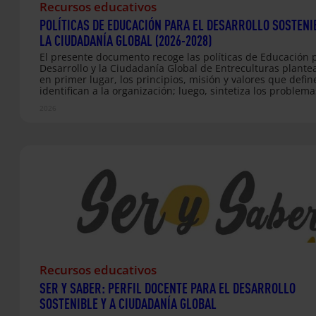
Recursos educativos
POLÍTICAS DE EDUCACIÓN PARA EL DESARROLLO SOSTENI
LA CIUDADANÍA GLOBAL (2026-2028)
El presente documento recoge las políticas de Educación p
Desarrollo y la Ciudadanía Global de Entreculturas plante
en primer lugar, los principios, misión y valores que defin
identifican a la organización; luego, sintetiza los problema
que centra su atención para definir las alternativas de re
2026
más adelante plantea su enfoque de educación, desarroll
sostenible y de ciudadanía global, para finalmente plantea
políticas y líneas de acción vinculadas a estos enfoques y 
objetivos estratégicos establecidos en su plan 2026-2027.
Recursos educativos
SER Y SABER: PERFIL DOCENTE PARA EL DESARROLLO
SOSTENIBLE Y A CIUDADANÍA GLOBAL