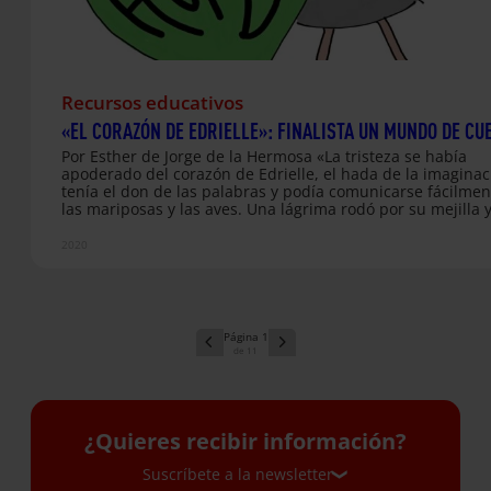
Recursos educativos
«EL CORAZÓN DE EDRIELLE»: FINALISTA UN MUNDO DE CU
Por Esther de Jorge de la Hermosa «La tristeza se había
apoderado del corazón de Edrielle, el hada de la imaginaci
tenía el don de las palabras y podía comunicarse fácilmen
las mariposas y las aves. Una lágrima rodó por su mejilla 
sutilmente uno de los pétalos de la flor sobre la que se
encontraba sentada. De repente, una suave voz se abrió 
2020
entre los sollozos del hada.—¿Por qué lloras? ¿No eres fel
preguntó la flor.—Estoy muy triste —dijo Edrielle, secándo
lágrimas—. Llevo muchos días sin poder contar las histori
crea mi imaginación. No…
1
11
¿Quieres recibir información?
Suscríbete a la newsletter