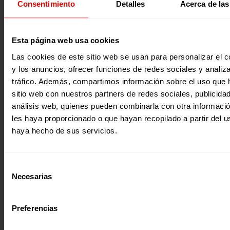
Consentimiento
Detalles
Acerca de las
actividades didácticas por temáticas diseñadas por
Entreculturas. «Un Mundo en Movimiento» recoge 4 bloq
actividades divididas por franjas de edad para trabajar c
grupos de 4 a 18 años sobre interculturalidad y migracion
forzosas. Además, al inicio os dejamos también una selec
2021
Esta página web usa cookies
pistas para educar en diversidad, con consejos para aplica
actividades recogidas en este material, y al final podrás a
Las cookies de este sitio web se usan para personalizar el c
una yincana que recoge distintas pruebas para trabajar e
y los anuncios, ofrecer funciones de redes sociales y analiza
temática de forma lúdica, así como a todos los anexos nec
para llevar a cabo las actividades. ¡Descubre el material!
tráfico. Además, compartimos información sobre el uso que 
sitio web con nuestros partners de redes sociales, publicida
análisis web, quienes pueden combinarla con otra informaci
les haya proporcionado o que hayan recopilado a partir del 
haya hecho de sus servicios.
Recursos educativos
Selección
UN MUNDO DE CUENTO
Necesarias
de
Presentamos “Un Mundo de Cuento”: un material didáctic
consentimiento
más de 18 cuentos educativos y actividades basadas en la
herramienta de la narración y el storytelling, para trabaja
Preferencias
niños, niñas y jóvenes de 4+ años sobre cultura de acogid
igualdad de género, medio ambiente, derecho a la educac
Ciudadanía Global. Tras la publicación de “El Mundo en Ju
2021