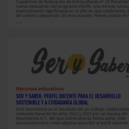
Cuadernos de Evaluación de Entreculturas nº 13 Presenta
nueva evaluación del programa VOLPA, una mirada necesa
especialmente significativa en el año en que celebramos 
de camino compartido. En esta ocasión, hemos puesto el 
las organizaciones que acogen a personas voluntarias
2026
internacionales de larga duración, preguntándoles direc
por su percepción y por el aporte real del voluntariado en 
terreno. Se trata de una evaluación novedosa: por primer
analizamos de manera profunda el impacto y la pertinenci
programa desde la perspectiva de las propias entidades lo
A través de testimonios, imágenes y datos…
Recursos educativos
SER Y SABER: PERFIL DOCENTE PARA EL DESARROLLO
SOSTENIBLE Y A CIUDADANÍA GLOBAL
Este documento es el resultado de un trabajo colaborativo
realizado durante los años 2022 y 2023 por un equipo del
Movimiento 4.7., del que Entreculturas forma parte. Este
documento tiene como objetivo describir el perfil docente 
Desarrollo Sostenible y la Ciudadanía Global, identificando