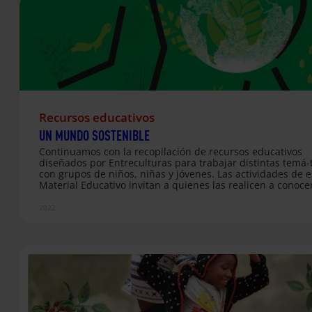
Recursos educativos
UN MUNDO SOSTENIBLE
Continuamos con la recopilación de recursos educativos
diseñados por Entreculturas para trabajar distintas temá-
con grupos de niños, niñas y jóvenes. Las actividades de e
Material Educativo invitan a quienes las realicen a conoce
es la situación de la Tierra y cuán comprometida está su
sostenibilidad, así como a reflexionar sobre cuál puede se
2022
contribución y la de las demás personas como parte de u
ciudadanía global para revertir el mal futuro que todos lo
pronósticos auguran a nuestro planeta. Las propuestas di
se dividen en cuatro bloques de edad. Cada uno recoge u
itinerario adaptado con distintas actividades…