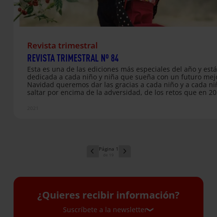
Revista trimestral
REVISTA TRIMESTRAL Nº 84
Esta es una de las ediciones más especiales del año y está
dedicada a cada niño y niña que sueña con un futuro mejo
Navidad queremos dar las gracias a cada niño y a cada ni
saltar por encima de la adversidad, de los retos que en 2
supuesto la pandemia y las emergencias humanitarias y d
obstáculos que enfrentan las niñas por ser niñas y la infa
2021
que vive en situación de desplazamiento y refugio. Cada s
nos recuerda que para ellos y ellas no hay espacio para
renunciar a vivir en un mundo mejor. …
1
19
¿Quieres recibir información?
Suscríbete a la newsletter