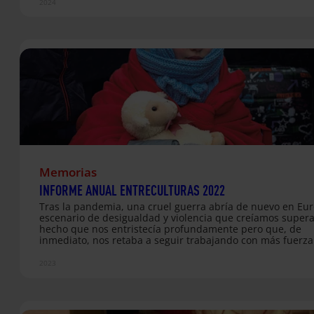
2024
competencias necesarias para llevar a cabo una educació
transformadora que dé respuesta a los retos globales co
proponen los movimientos sociales, ONG y sociedad civil. 
de un recurso útil para la formación docente, tanto inicia
continua.
Memorias
INFORME ANUAL ENTRECULTURAS 2022
Tras la pandemia, una cruel guerra abría de nuevo en Eu
escenario de desigualdad y violencia que creíamos super
hecho que nos entristecía profundamente pero que, de
inmediato, nos retaba a seguir trabajando con más fuerza
junto a las poblaciones desplazadas en las fronteras. En 2
pusimos en marcha 204 proyectos en 45 países de Améric
2023
Latina, África, Asia y Europa, acompañando y mejorando l
condiciones de vida de 361.442 personas y de sus comuni