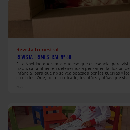
Revista trimestral
REVISTA TRIMESTRAL Nº 88
Esta Navidad queremos que eso que es esencial para vivir
traduzca también en detenernos a pensar en la ilusión de
infancia, para que no se vea opacada por las guerras y los
conflictos. Que, por el contrario, los niños y niñas que viv
contextos de mayor exclusión tengan acceso a espacios de
y crecimiento en entornos seguros. Sólo desde esta premi
2022
podemos construir un mundo mejor para las próximas
generaciones. Descarga aquí las publicaciones de esta edi
maldición de ser niña Unidad didáctica Recicoles Unidad
didáctica Navidad Los desafíos de la financiación internac
en…