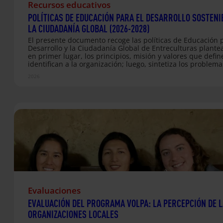
Recursos educativos
POLÍTICAS DE EDUCACIÓN PARA EL DESARROLLO SOSTENI
LA CIUDADANÍA GLOBAL (2026-2028)
El presente documento recoge las políticas de Educación p
Desarrollo y la Ciudadanía Global de Entreculturas plante
en primer lugar, los principios, misión y valores que defin
identifican a la organización; luego, sintetiza los problema
que centra su atención para definir las alternativas de re
2026
más adelante plantea su enfoque de educación, desarroll
sostenible y de ciudadanía global, para finalmente plantea
políticas y líneas de acción vinculadas a estos enfoques y 
objetivos estratégicos establecidos en su plan 2026-2027.
Evaluaciones
EVALUACIÓN DEL PROGRAMA VOLPA: LA PERCEPCIÓN DE 
ORGANIZACIONES LOCALES