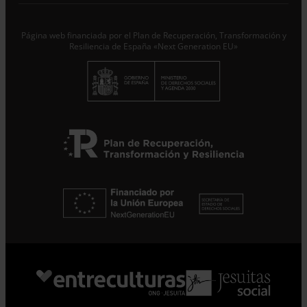
Responsable del tratamiento con la finalidad de...
Seguir
leyendo
.
Página web financiada por el Plan de Recuperación, Transformación y
Suscribirme
Resiliencia de España «Next Generation EU»