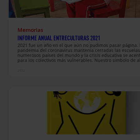
Memorias
INFORME ANUAL ENTRECULTURAS 2021
2021 fue un año en el que aún no pudimos pasar página. 
pandemia del coronavirus mantenía cerradas las escuelas
numerosos países del mundo y la crisis educativa se ace
para los colectivos más vulnerables. Nuestro símbolo de al
Silla Roja, cobraba más sentido que nunca. Esa silla, como
aparece en la portada de nuestro informe anual, es una 
2022
de atención ante los millones de niños, niñas y jóvenes q
nunca han tenido oportunidad de estudiar o a quienes la
19 se la ha arrebatado. En un contexto en el que ya son 