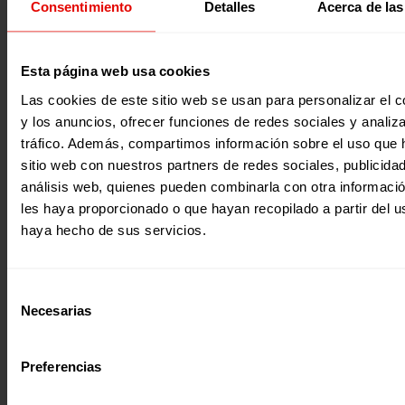
Consentimiento
Detalles
Acerca de las
personas desplazadas en el mundo; cerca de 30 millones d
eran personas refugiadas. En el primer trimestre de este 
una nueva guerra golpeó el mundo, obligando a más de 6
millones de ucranianos y ucranianas a huir de su país y a 
millones a desplazarse dentro del territorio para salvar su
2022
Esta página web usa cookies
Estas cifras han provocado el récord histórico de más de 
millones de personas desplazadas forzosas en el mundo. 
Las cookies de este sitio web se usan para personalizar el c
mitad son niños y niñas que han tenido que abandonar s
y los anuncios, ofrecer funciones de redes sociales y analiza
familias,…
tráfico. Además, compartimos información sobre el uso que 
sitio web con nuestros partners de redes sociales, publicida
análisis web, quienes pueden combinarla con otra informaci
les haya proporcionado o que hayan recopilado a partir del 
haya hecho de sus servicios.
Recursos educativos
Selección
GUIA DE ENTORNO SEGURO EN EL CONTEXTO DE LA EDUCA
Necesarias
de
FORMAL
consentimiento
Ponemos a libre disposición para uso y descarga la “Guía 
entorno seguro en contextos de educación no formal”, el
Preferencias
con el apoyo de Porticus por el equipo de Holistic de la
Universidad de Comillas, Entreculturas, Amoverse e INJU
el asesoramiento de Unicef y Save the Children. Se trata 