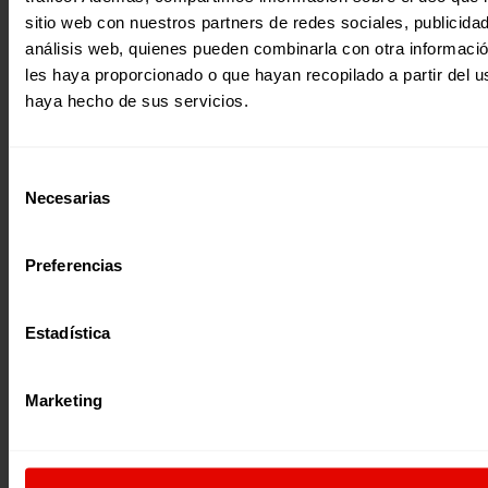
sitio web con nuestros partners de redes sociales, publicida
Noticia
|
análisis web, quienes pueden combinarla con otra informaci
les haya proporcionado o que hayan recopilado a partir del 
Migración y refugio
MARRUECOS: HUMANIZANDO LA FRONTERA SUR
haya hecho de sus servicios.
Alvar Sánchez SJ, Promotor de la Delegación Diocesana de
Migraciones en Nador (Marruecos), enmarca el contexto d
frontera que…
Selección
Necesarias
14 octubre 2020
de
consentimiento
Preferencias
Estadística
Marketing