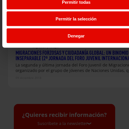
Permitir todas
Permitir la selección
Noticia
Denegar
|
Migración y refugio
MIGRACIONES FORZOSAS Y CIUDADANÍA GLOBAL: UN BINOMIO
INSEPARABLE (2ª JORNADA DEL FORO JUVENIL INTERNACION
La segunda y última jornada del Foro Juvenil de Migracion
organizado por el grupo de jóvenes de Naciones Unidas, 
09 diciembre 2018
¿Quieres recibir información?
Suscríbete a la newsletter