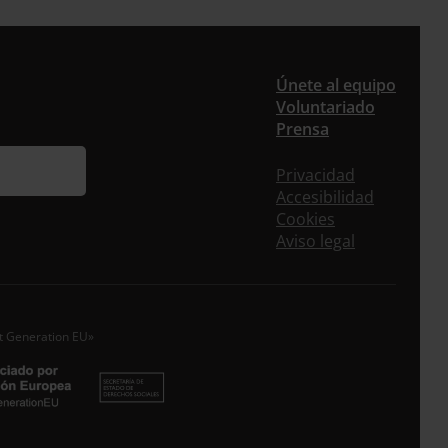
er
Únete al equipo
Voluntariado
Prensa
uieres recibir nuestra newsletter mensual y los
eos puntuales en los que te ofrecemos
Privacidad
rmación, no dejes de completar este
Accesibilidad
ulario. Al instante, te daremos de alta en
Cookies
tra base de datos y podrás estar al tanto de
Aviso legal
s las novedades.
re *
idos
xt Generation EU»
o electrónico *
epto la
Política de Privacidad
*