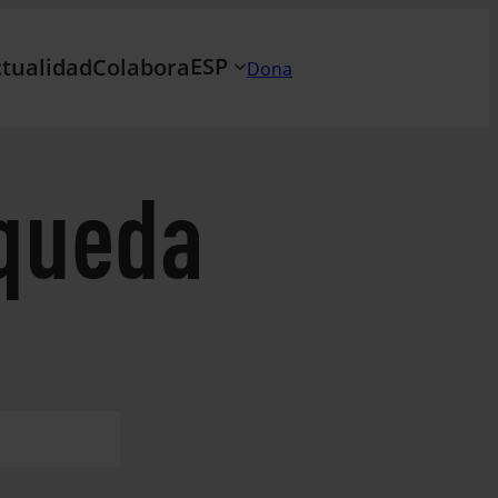
ESP
tualidad
Colabora
Dona
queda