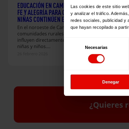
EDUCACIÓN EN CAMBOYA: EL TRABAJO DE
Las cookies de este sitio we
FE Y ALEGRÍA PARA QUE MÁS NIÑOS Y
y analizar el tráfico. Ademá
NIÑAS CONTINÚEN ESTUDIANDO
redes sociales, publicidad y
En el noroeste de Camboya, muchas
que hayan recopilado a parti
comunidades rurales enfrentan desafíos que
influyen directamente en la educación de
Selección
niñas y niños.…
Necesarias
de
26 febrero 2026
consentimiento
Denegar
¿Quieres r