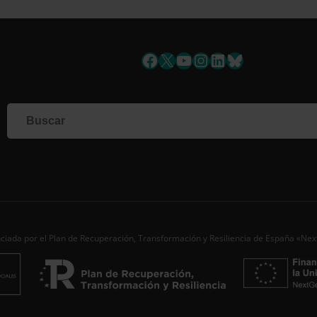
uscríbete a la newslett
Facebook
X
YouTube
Instagram
LinkedIn
Bluesky
Si q
corr
info
form
nues
toda
Nomb
Apell
ciada por el Plan de Recuperación, Transformación y Resiliencia de España «Ne
Corre
Ac