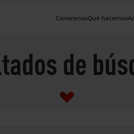
Conócenos
Qué hacemos
Ac
ltados de bús