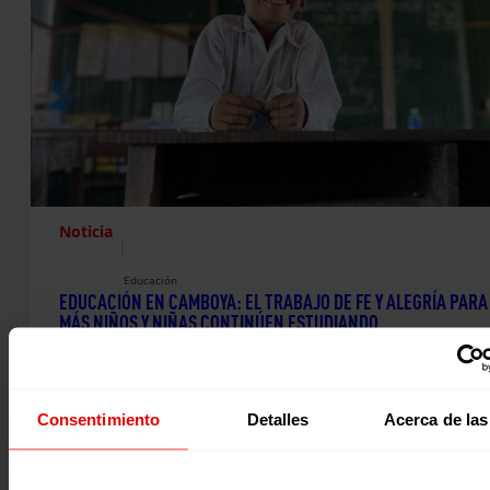
Noticia
|
Educación
EDUCACIÓN EN CAMBOYA: EL TRABAJO DE FE Y ALEGRÍA PARA
MÁS NIÑOS Y NIÑAS CONTINÚEN ESTUDIANDO
En el noroeste de Camboya, muchas comunidades rurales
enfrentan desafíos que influyen directamente en la educa
niñas y niños.…
Consentimiento
Detalles
Acerca de las
26 febrero 2026