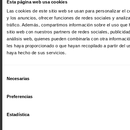
Esta página web usa cookies
Las cookies de este sitio web se usan para personalizar el c
¿Quieres recibir información?
y los anuncios, ofrecer funciones de redes sociales y analiza
tráfico. Además, compartimos información sobre el uso que 
Suscríbete a la newsletter
sitio web con nuestros partners de redes sociales, publicida
análisis web, quienes pueden combinarla con otra informaci
les haya proporcionado o que hayan recopilado a partir del 
Suscríbete a la newsletter
haya hecho de sus servicios.
Si quieres recibir nuestra newsletter
mensual y los correos puntuales en los
Selección
que te ofrecemos información, no dejes
C/ Maldonado, 1. Planta 3.
Necesarias
de
de completar este formulario. Al
28006 – Madrid
consentimiento
instante, te daremos de alta en nuestra
Tlf. 91 590 26 72
base de datos y podrás estar al tanto de
Preferencias
todas las novedades.
noticias@entreculturas.org
Nombre *
Facebook
X
YouTube
Instagram
LinkedIn
Bluesky
Estadística
Apellidos