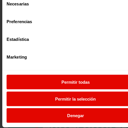
Necesarias
de
consentimiento
Preferencias
Noticia
|
Estadística
Migración y refugio
FRANÇOIS XAVIER NSABABANDI, DE JRS BURUNDI, LLEVA LA 
DE LA POBLACIÓN REFUGIADA A DIFERENTES DELEGACIONES
Marketing
François Xavier Nsababandi, Director de Proyectos de Edu
Medios de Vida de JRS Burundi ha acercado la realidad d
23 agosto 2019
Permitir todas
Permitir la selección
Denegar