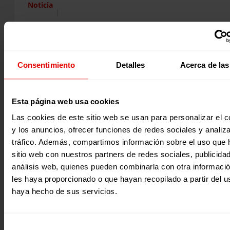
Noticia
|
Educación
BURUNDI: ESCUELAS SEGURAS PARA EL APRENDIZAJE Y LA
RESILIENCIA
Desde Entreculturas apoyamos las acciones relativas a la 
Consentimiento
Detalles
Acerca de las
infantil en Brundi, garantizando el acceso a una educació
preescolar de…
23 agosto 2019
Esta página web usa cookies
Las cookies de este sitio web se usan para personalizar el c
y los anuncios, ofrecer funciones de redes sociales y analiza
tráfico. Además, compartimos información sobre el uso que 
sitio web con nuestros partners de redes sociales, publicida
análisis web, quienes pueden combinarla con otra informaci
les haya proporcionado o que hayan recopilado a partir del 
haya hecho de sus servicios.
Selección