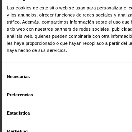
Las cookies de este sitio web se usan para personalizar el c
¿Quieres recibir información?
y los anuncios, ofrecer funciones de redes sociales y analiza
Suscríbete a la newsletter
tráfico. Además, compartimos información sobre el uso que 
sitio web con nuestros partners de redes sociales, publicida
análisis web, quienes pueden combinarla con otra informaci
Suscríbete a la newsletter
les haya proporcionado o que hayan recopilado a partir del 
haya hecho de sus servicios.
Si quieres recibir nuestra newsletter
mensual y los correos puntuales en los
Selección
que te ofrecemos información, no dejes
C/ Maldonado, 1. Planta 3.
Necesarias
de
de completar este formulario. Al
28006 – Madrid
instante, te daremos de alta en nuestra
consentimiento
Tlf. 91 590 26 72
base de datos y podrás estar al tanto de
Preferencias
todas las novedades.
noticias@entreculturas.org
Nombre *
Facebook
X
YouTube
Instagram
LinkedIn
Bluesky
Estadística
Apellidos
Marketing