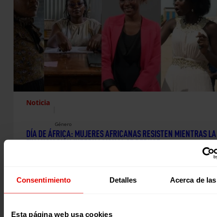
Noticia
|
Género
DÍA DE ÁFRICA: MUJERES AFRICANAS RESISTEN MIENTRAS LA
FINANCIACIÓN INTERNACIONAL SE REDUCE
Con motivo del Día de África, que se celebra este 25 de ma
desde Entreculturas alertamos sobre el grave impacto…
23 mayo 2025
Consentimiento
Detalles
Acerca de las
Esta página web usa cookies