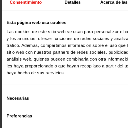
Consentimiento
Detalles
Acerca de las
la protagonista. Este año, en el marco del Día Mundial de 
Personas Refugiadas, desde Entreculturas junto al resto d
organizaciones que conformamos el Sector Social de la C
de Jesús nos hemos unido en un Pacto por la Hospitalidad 
Inclusión: una respuesta integral que defiende el derecho
2021
Esta página web usa cookies
migración segura en todas sus fases, que construya nuev
discursos, valores y modos de convivencia y que nos perm
Las cookies de este sitio web se usan para personalizar el c
caminar en la construcción de una familia humana y una
y los anuncios, ofrecer funciones de redes sociales y analiza
sociedad. Descarga aquí las PUBLICACIONES de esta…
tráfico. Además, compartimos información sobre el uso que 
sitio web con nuestros partners de redes sociales, publicida
análisis web, quienes pueden combinarla con otra informaci
les haya proporcionado o que hayan recopilado a partir del 
haya hecho de sus servicios.
Revista trimestral
Selección
REVISTA ENTRECULTURAS Nº 80
Necesarias
de
En la edición 80 de nuestra revista trimestral presentamo
consentimiento
nuestra campaña de Navidad 2020 «Por encima de todo… 
por tu mirada», una mirada que permanece, que continúa
Preferencias
nuestro lado en este año tan difícil que termina. Una mir
nos empuja a mantener el acceso a las oportunidades en
de esta crisis educativa global; que hace posible que
2020