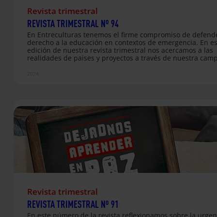
Revista trimestral
REVISTA TRIMESTRAL Nº 94
En Entreculturas tenemos el firme compromiso de defende
derecho a la educación en contextos de emergencia. En es
edición de nuestra revista trimestral nos acercamos a las
realidades de paises y proyectos a través de nuestra cam
«Escuela Refugio», junto a Alboan, y en el marco del Día d
Personas Refugiadas, con la que trabajamos para garanti
2024
todos los niños y niñas, sin importar su origen o condición
tengan acceso a una educación de calidad. PUBLICACION
ESTA EDICIÓN:
Revista trimestral
REVISTA TRIMESTRAL Nº 91
En este número de la revista reflexionamos sobre la urgen