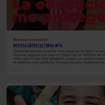
Revista trimestral
REVISTA ENTRECULTURAS Nº74
Queremos que las escuelas sean espacios de paz y reconci
escuelas seguras que sean el refugio de los millones de n
niñas que se han visto obligados a dejar sus países huye
la violencia y los conflictos. De esas escuelas hablamos en
boletín. De los “coles” del Servicio Jesuita a Refugiados qu
acogen a la infancia siria refugiada en Líbano, y de las es
2019
de Burundi, donde hemos viajado recientemente. Porque 
educación debería protegerse en todo tipo de circunstanc
incluso en medio del caos de la guerra y la violencia
generalizada.