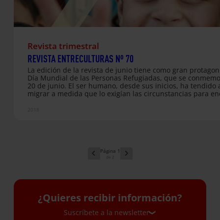
Revista trimestral
REVISTA ENTRECULTURAS Nº 70
La edición de la revista de junio tiene como gran protagoni
Día Mundial de las Personas Refugiadas, que se conmem
20 de junio. El ser humano, desde sus inicios, ha tendido 
migrar a medida que lo exigían las circunstancias para en
lugares con mejores condiciones para vivir. Sin embargo, 
actualidad, las personas que tienen que dejarlo todo atrás
2018
de su país se encuentran con una respuesta hostil, de re
una actitud que solo produce más vulnerabilidad, más
precariedad y más sufrimiento. Desde Entreculturas hac
frente a la hostilidad y el rechazo proponiendo solidarid
1
2
¿Quieres recibir información?
Suscríbete a la newsletter