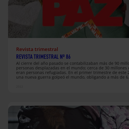
campaña La Silla…
Revista trimestral
REVISTA TRIMESTRAL Nº 86
Al cierre del año pasado se contabilizaban más de 90 mill
personas desplazadas en el mundo; cerca de 30 millones d
eran personas refugiadas. En el primer trimestre de este 
una nueva guerra golpeó el mundo, obligando a más de 6
millones de ucranianos y ucranianas a huir de su país y a 
millones a desplazarse dentro del territorio para salvar su
2022
Estas cifras han provocado el récord histórico de más de 
millones de personas desplazadas forzosas en el mundo. 
mitad son niños y niñas que han tenido que abandonar s
familias,…