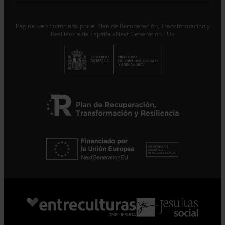
Responsable del tratamiento con la finalidad de...
Seguir
leyendo
.
Página web financiada por el Plan de Recuperación, Transformación y
Suscribirme
Resiliencia de España «Next Generation EU»