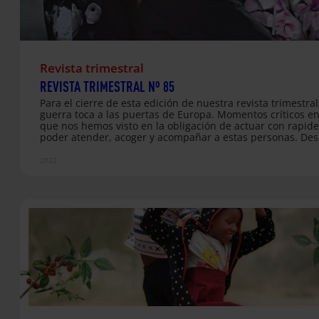
Revista trimestral
REVISTA TRIMESTRAL Nº 85
Para el cierre de esta edición de nuestra revista trimestra
guerra toca a las puertas de Europa. Momentos críticos en
que nos hemos visto en la obligación de actuar con rapid
poder atender, acoger y acompañar a estas personas. De
Entreculturas y Alboan, junto a la Red Xavier y el Servicio J
Refugiados hemos activado nuestro protocolo de “Emerge
2022
Ucrania”, con el que comenzamos las primeras líneas de e
edición, llamando a la solidaridad y al fin de la violencia y
guerra sinsentido, que ya ha registrado más de 4 millone
personas refugiadas,…