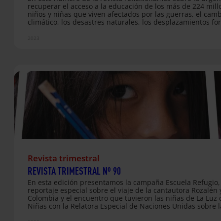
recuperar el acceso a la educación de los más de 224 mill
niños y niñas que viven afectados por las guerras, el cam
climático, los desastres naturales, los desplazamientos fo
las crisis prolongadas. Tomamos como ejemplo la realidad
Darién, en Panamá y de las niñas con las que trabajamos 
2023
Sudán del Sur en el marco de nuestro programa La LUZ de
NIÑAS. ¡Ah! Y te invitamos a conocer más de cerca a nuest
nuevo Director General, Martín Iriberri sj.
Revista trimestral
REVISTA TRIMESTRAL Nº 90
En esta edición presentamos la campaña Escuela Refugio,
reportaje especial sobre el viaje de la cantautora Rozalén 
Colombia y el encuentro que tuvieron las niñas de La Luz 
Niñas con la Relatora Especial de Naciones Unidas sobre l
violencia contra las mujeres y las niñas. Además te acerca