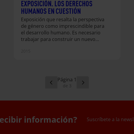
EXPOSICIÓN. LOS DERECHOS
HUMANOS EN CUESTIÓN
Exposición que resalta la perspectiva
de género como imprescindible para
el desarrollo humano. Es necesario
trabajar para construir un nuevo
modelo de relaciones sociales entre
2015
hombres y mujeres en el que se
reconozca el importante papel que
desempeñan las mujeres, donde sin
su participación, en condiciones de
igualdad y justicia, las metas de
1
Desarrollo Humano no son posibles.
3
ecibir información?
Suscríbete a la newsl