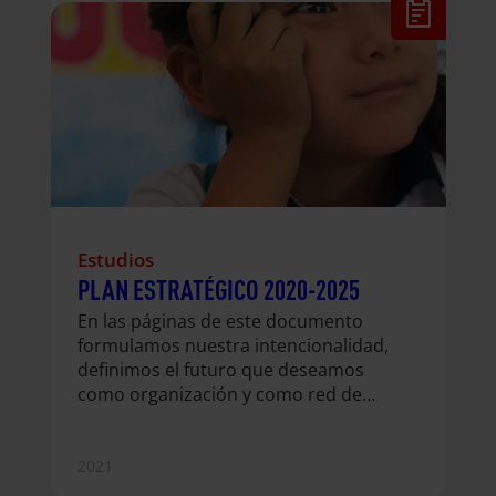
Estudios
PLAN ESTRATÉGICO 2020-2025
En las páginas de este documento
formulamos nuestra intencionalidad,
definimos el futuro que deseamos
como organización y como red de
personas comprometidas con la
solidaridad y la justicia global. Échale
un vistazo a nuestra hoja de ruta
2021
hasta 2025. También compartimos las