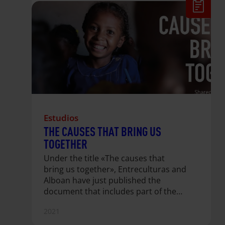
Estudios
THE CAUSES THAT BRING US
TOGETHER
Under the title «The causes that
bring us together», Entreculturas and
Alboan have just published the
document that includes part of the
consolidation process of the Province
2021
of Spain of the Society of Jesus. As
part of this reorganisation process,