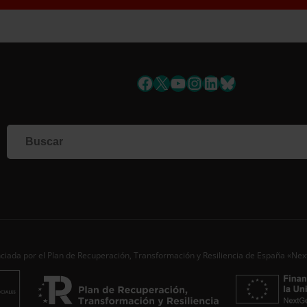
uscríbete a la newslett
Facebook
X
YouTube
Instagram
LinkedIn
Bluesky
Si qu
corr
info
Al i
dato
Nomb
Apell
ciada por el Plan de Recuperación, Transformación y Resiliencia de España «Ne
Corre