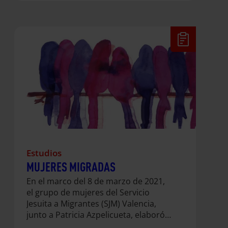
armados tienen sobre las niñas y su
desarrollo integral. Hoy, más que
nunca, es urgente abordar los efectos
de las guerras que impiden que
millones de niñas puedan vivir un
futuro libre de violencias, como el
matrimonio infantil y forzoso o la
violencia sexual.
Estudios
MUJERES MIGRADAS
En el marco del 8 de marzo de 2021,
el grupo de mujeres del Servicio
Jesuita a Migrantes (SJM) Valencia,
junto a Patricia Azpelicueta, elaboró
este guión escrito en primera