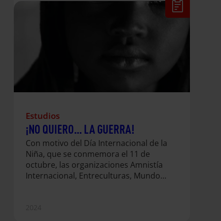
Estudios
¡NO QUIERO… LA GUERRA!
Con motivo del Día Internacional de la
Niña, que se conmemora el 11 de
octubre, las organizaciones Amnistía
Internacional, Entreculturas, Mundo
Cooperante y Save the Children, bajo
el marco de la alianza conjunta NO
QUIERO, denunciamos las graves
2024
consecuencias que los conflictos