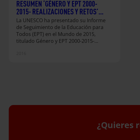
RESUMEN ‘GÉNERO Y EPT 2000-
2015- REALIZACIONES Y RETOS’
(UNESCO)
La UNESCO ha presentado su Informe
de Seguimiento de la Educación para
Todos (EPT) en el Mundo de 2015,
titulado Género y EPT 2000-2015-
Realizaciones y Retos. En él se hace
2016
un análisis, tanto positivo como
negativo, de los éxitos que se han
conseguido durante estos últimos 15
años en cuanto a la paridad de
género y la reducción de todo tipo de
desigualdades de género en el
ámbito educativo. Sin embargo, se
reconoce que aún quedan
pendientes muchos retos.
¿Quieres r