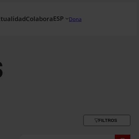
ESP
tualidad
Colabora
Dona
s
FILTROS