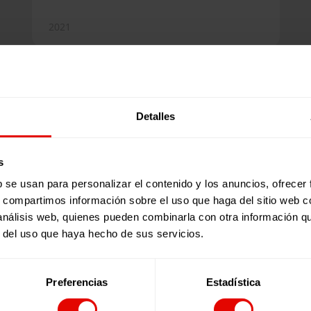
Internacional de la Compañía de Jesús
en España. Ambas ONG llevamos
2021
desde enero de 2018 trabajando en
un proceso de integración con el
objetivo de construir e implementar
juntas una única estrategia de
Cooperación Internacional y
Detalles
Ciudadanía Global. La publicación de
este documento es una concreción
más de este proceso de integración
s
que tiene como objetivo un mejor
servicio a la misión, un mayor
b se usan para personalizar el contenido y los anuncios, ofrecer
impacto y una mayor capacidad de
s, compartimos información sobre el uso que haga del sitio web 
afrontar los retos…
 análisis web, quienes pueden combinarla con otra información q
r del uso que haya hecho de sus servicios.
Estudios
SEGURAS PARA APRENDER EN
Preferencias
Estadística
LIBERTAD
El informe “Seguras para crecer en