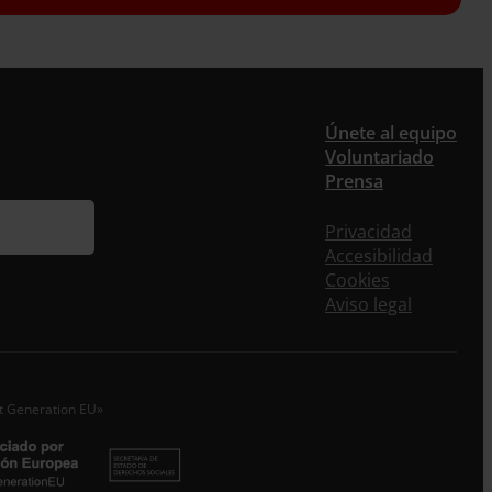
er
Únete al equipo
Voluntariado
Prensa
ieres recibir nuestra newsletter mensual y los
eos puntuales en los que te ofrecemos
Privacidad
rmación, no dejes de completar este formulario.
Accesibilidad
nstante, te daremos de alta en nuestra base de
Cookies
s y podrás estar al tanto de todas las novedades.
Aviso legal
re *
idos
xt Generation EU»
o electrónico *