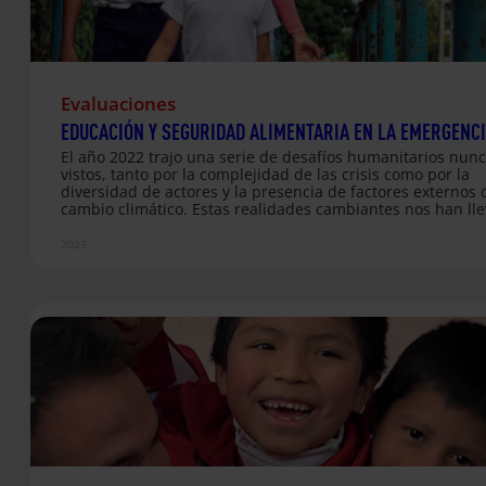
Evaluaciones
EDUCACIÓN Y SEGURIDAD ALIMENTARIA EN LA EMERGENC
El año 2022 trajo una serie de desafíos humanitarios nun
vistos, tanto por la complejidad de las crisis como por la
diversidad de actores y la presencia de factores externos 
cambio climático. Estas realidades cambiantes nos han ll
abrir camino en un espacio humanitario cada vez más red
a comenzar nuestro trabajo en situaciones humanitarias cr
2023
a través de socios como Fe y Alegría Venezuela. Para
Entreculturas es importante poner en valor los Principios
Humanitarios de neutralidad, imparcialidad, humanidad 
independencia que guían nuestras acciones, poniendo la
dignidad humana en el centro y acompañando y…