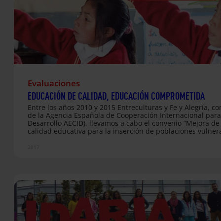
Evaluaciones
EDUCACIÓN DE CALIDAD, EDUCACIÓN COMPROMETIDA
Entre los años 2010 y 2015 Entreculturas y Fe y Alegría, c
de la Agencia Española de Cooperación Internacional para
Desarrollo AECID), llevamos a cabo el convenio “Mejora de 
calidad educativa para la inserción de poblaciones vulner
en América Latina”, una intervención compuesta por cuatr
de trabajo y 38 proyectos ejecutados en 17 países. Este
2017
documento es fruto de una evaluación exhaustiva de los
resultados obtenidos con dicho convenio.