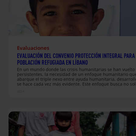
Evaluaciones
EVALUACIÓN DEL CONVENIO PROTECCIÓN INTEGRAL PARA
POBLACIÓN REFUGIADA EN LÍBANO
En un mundo donde las crisis humanitarias se han vuelto
persistentes, la necesidad de un enfoque humanitario qu
abarque el triple nexo entre ayuda humanitaria, desarroll
se hace cada vez más evidente. Este enfoque busca no sol
responder a las emergencias inmediatas, sino también tr
2024
hacia soluciones sostenibles que aborden las causas sub
de las crisis y promuevan la resiliencia a largo plazo de la
comunidades afectadas. La situación en Siria, un conflicto
ha prolongado durante años, es un claro ejemplo de cómo
crisis se pueden enquistar, dejando a las personas refugi
desplazadas expuestas…