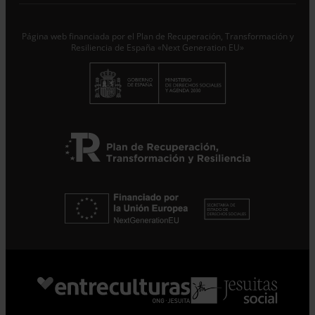
Responsable del tratamiento con la finalidad de...
Seguir
leyendo
.
Página web financiada por el Plan de Recuperación, Transformación y
Suscribirme
Resiliencia de España «Next Generation EU»