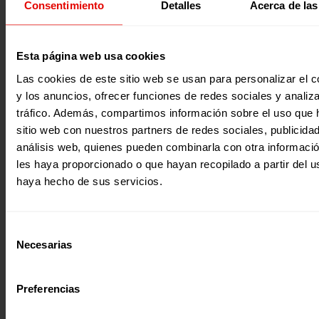
Consentimiento
Detalles
Acerca de las
presentamos el trabajo realizado entre AECID, Entrecultur
Alboan y Fe y Alegría desde 2014, con el que contribuimos
una propuesta regional, a la mejora de la calidad de la e
entendida como bien público en siete países de América L
una región marcada por la desigualdad y la violencia. En 
2020
Esta página web usa cookies
ocasión, abordamos la violencia estructural que rodea a l
escuelas y las manifestaciones de ésta dentro de ellas, as
Las cookies de este sitio web se usan para personalizar el c
las relaciones desiguales entre mujeres y hombres.
y los anuncios, ofrecer funciones de redes sociales y analiza
tráfico. Además, compartimos información sobre el uso que 
sitio web con nuestros partners de redes sociales, publicida
análisis web, quienes pueden combinarla con otra informaci
les haya proporcionado o que hayan recopilado a partir del 
haya hecho de sus servicios.
Evaluaciones
Selección
DEL BARRIO AL MUNDO
Necesarias
de
Esta publicación recoge las conclusiones de una evaluaci
consentimiento
realizada en conjunto por Entreculturas y Red Mimbre, a 
de la cual se presentan experiencias, herramientas e ins
Preferencias
útiles para la mejora de la intervención socioeducativa co
adolescentes, orientada a promover la inclusión social, la
convivencia escolar y la participación ciudadana desde lo 
2019