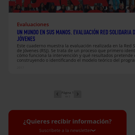
Evaluaciones
UN MUNDO EN SUS MANOS. EVALUACIÓN RED SOLIDARIA 
JÓVENES
Este cuaderno muestra la evaluación realizada en la Red S
de Jóvenes (RSJ). Se trata de un proceso que primero ident
cómo funciona la intervención y qué resultados pretende
construyendo o identificando el modelo teórico del progra
después estructura todo el proceso de indagación a travé
2017
dicho modelo teórico. Es decir, se evalúa el logro de los
resultados y se identifican los mecanismos causales que
conducen a ellos.Además el proceso de evaluación parte 
aproximación Sensible y Comprensiva. Adaptada al contex
RSJ y que ha mantenido un componente Formativo con el o
1
de comprender la intervención…
2
¿Quieres recibir información?
Suscríbete a la newsletter