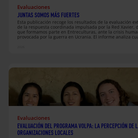
Evaluaciones
JUNTAS SOMOS MÁS FUERTES
Esta publicación recoge los resultados de la evaluación ex
de la respuesta coordinada impulsada por la Red Xavier, d
que formamos parte en Entreculturas, ante la crisis huma
provocada por la guerra en Ucrania. El informe analiza cu
años de trabajo conjunto en Ucrania y en varios países e
de acogida, destacando el impacto de las acciones desarr
2026
en ámbitos como la educación, el bienestar emocional, la
integración social, el acceso a servicios básicos y el
acompañamiento a las personas desplazadas. La evaluac
de relieve la importancia de la coordinación entre organi
jesuitas, el trabajo comunitario y el…
Evaluaciones
EVALUACIÓN DEL PROGRAMA VOLPA: LA PERCEPCIÓN DE 
ORGANIZACIONES LOCALES