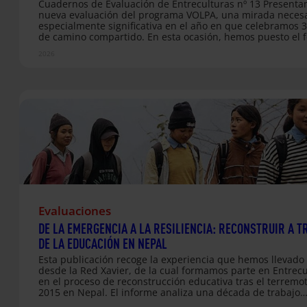
Cuadernos de Evaluación de Entreculturas nº 13 Presenta
nueva evaluación del programa VOLPA, una mirada necesa
especialmente significativa en el año en que celebramos 
de camino compartido. En esta ocasión, hemos puesto el 
las organizaciones que acogen a personas voluntarias
2026
internacionales de larga duración, preguntándoles direc
por su percepción y por el aporte real del voluntariado en 
terreno. Se trata de una evaluación novedosa: por primer
analizamos de manera profunda el impacto y la pertinenci
programa desde la perspectiva de las propias entidades lo
A través de testimonios, imágenes y datos…
Evaluaciones
DE LA EMERGENCIA A LA RESILIENCIA: RECONSTRUIR A T
DE LA EDUCACIÓN EN NEPAL
Esta publicación recoge la experiencia que hemos llevado
desde la Red Xavier, de la cual formamos parte en Entrecu
en el proceso de reconstrucción educativa tras el terremo
2015 en Nepal. El informe analiza una década de trabajo
orientado a fortalecer la educación como eje de resiliencia