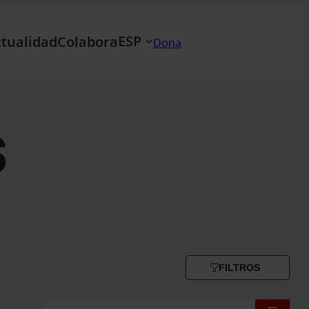
ESP
tualidad
Colabora
Dona
s
FILTROS