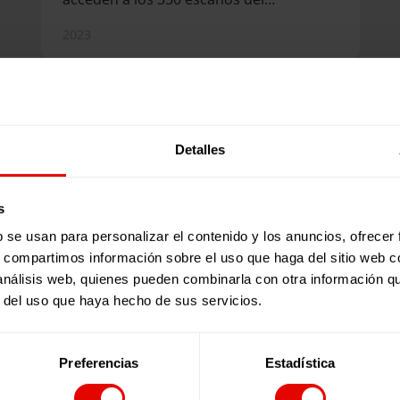
Congreso y los 208 escaños del
2023
Senado a través de las listas de
partidos políticos más votadas. Las
autoridades que salgan elegidas en
estos comicios tendrán la misión de
traducir los grandes retos globales en
políticas públicas concretas y
Detalles
tangibles, que garanticen servicios y
recursos básicos a la ciudadanía y
contribuyan a crear un mundo más
s
justo, inclusivo y sostenible. Desde
Alboan y Entreculturas defendemos
b se usan para personalizar el contenido y los anuncios, ofrecer
la esperanza en este mundo, pero la
s, compartimos información sobre el uso que haga del sitio web 
esperanza no espera, hay que
 análisis web, quienes pueden combinarla con otra información q
defenderla…
r del uso que haya hecho de sus servicios.
Estudios
ESCUELAS QUE CONSTRUYEN PAZ
Preferencias
Estadística
Con motivo del Día Internacional de
las Personas Refugiadas, desde