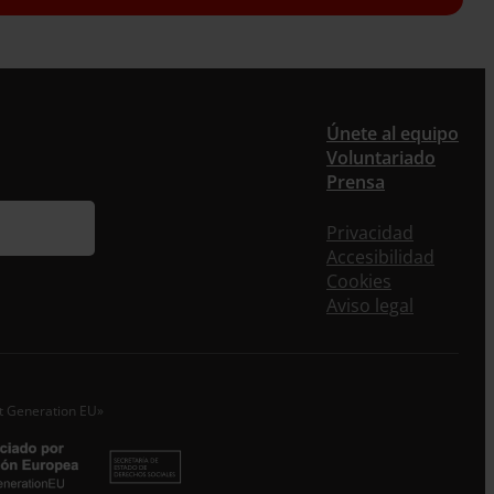
er
Únete al equipo
Voluntariado
Prensa
ieres recibir nuestra newsletter mensual y los
eos puntuales en los que te ofrecemos
Privacidad
rmación, no dejes de completar este formulario.
Accesibilidad
nstante, te daremos de alta en nuestra base de
Cookies
s y podrás estar al tanto de todas las novedades.
Aviso legal
re *
idos
xt Generation EU»
o electrónico *