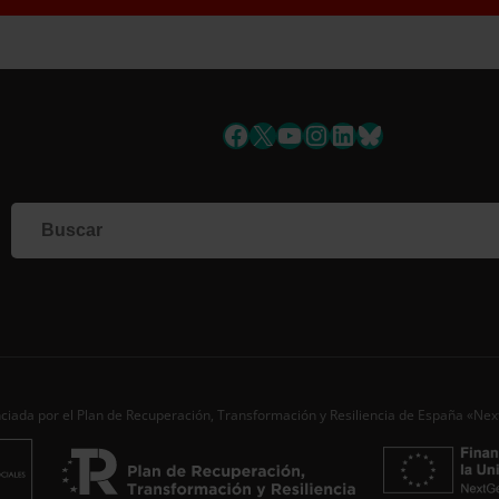
uscríbete a la newslett
Facebook
X
YouTube
Instagram
LinkedIn
Bluesky
Si qu
corr
info
Al i
dato
Nomb
Apell
ciada por el Plan de Recuperación, Transformación y Resiliencia de España «Ne
Corre