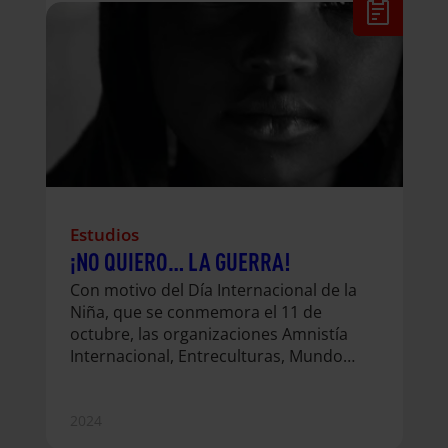
Estudios
¡NO QUIERO… LA GUERRA!
Con motivo del Día Internacional de la
Niña, que se conmemora el 11 de
octubre, las organizaciones Amnistía
Internacional, Entreculturas, Mundo
Cooperante y Save the Children, bajo
el marco de la alianza conjunta NO
QUIERO, denunciamos las graves
2024
consecuencias que los conflictos