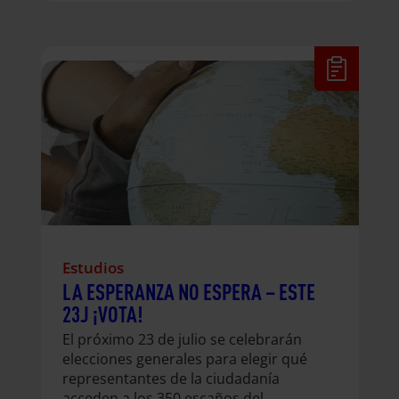
armados tienen sobre las niñas y su
desarrollo integral. Hoy, más que
nunca, es urgente abordar los efectos
de las guerras que impiden que
millones de niñas puedan vivir un
futuro libre de violencias, como el
matrimonio infantil y forzoso o la
violencia sexual.
Estudios
LA ESPERANZA NO ESPERA – ESTE
23J ¡VOTA!
El próximo 23 de julio se celebrarán
elecciones generales para elegir qué
representantes de la ciudadanía
acceden a los 350 escaños del