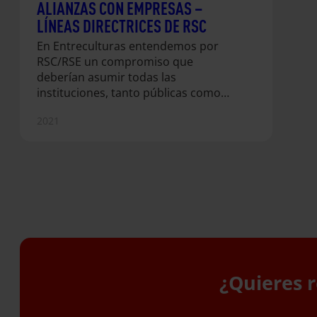
ALIANZAS CON EMPRESAS –
LÍNEAS DIRECTRICES DE RSC
En Entreculturas entendemos por
RSC/RSE un compromiso que
deberían asumir todas las
instituciones, tanto públicas como
privadas, en relación con todos los
2021
grupos de interés vinculados con
ellas, para trabajar conjuntamente en
la búsqueda de un mundo más justo
y solidario, adoptando políticas y
sistemas de gestión éticos que lo
favorezcan, creando un desarrollo
social y ambiental sostenible, y
siendo económicamente viables.
¿Quieres r