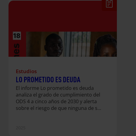
Estudios
LO PROMETIDO ES DEUDA
El informe Lo prometido es deuda
analiza el grado de cumplimiento del
ODS 4 a cinco años de 2030 y alerta
sobre el riesgo de que ninguna de sus
metas se alcance si no hay un cambio
estructural urgente. Actualmente, 272
millones de niñas, niños y jóvenes
2025
siguen fuera de la escuela. Y si no se