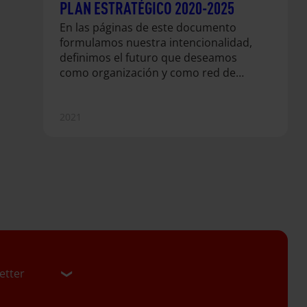
PLAN ESTRATÉGICO 2020-2025
En las páginas de este documento
formulamos nuestra intencionalidad,
definimos el futuro que deseamos
como organización y como red de
personas comprometidas con la
solidaridad y la justicia global. Échale
un vistazo a nuestra hoja de ruta
2021
hasta 2025. También compartimos las
causas comunes con nuestra
organización hermana Alboan.
etter