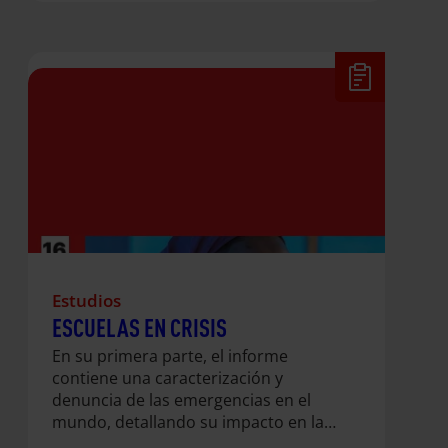
revierte esta tendencia, en 2030
habrá 84 millones que nunca habrán
ido al colegio. El documento identifica
las principales causas del
estancamiento: falta de financiación
educativa, déficit de docentes,
desigualdades por género y nivel
socioeconómico, currículos poco
pertinentes, brechas digitales y
condiciones estructurales que…
Estudios
ESCUELAS EN CRISIS
En su primera parte, el informe
contiene una caracterización y
denuncia de las emergencias en el
mundo, detallando su impacto en las
diferentes regiones. Ofrece una