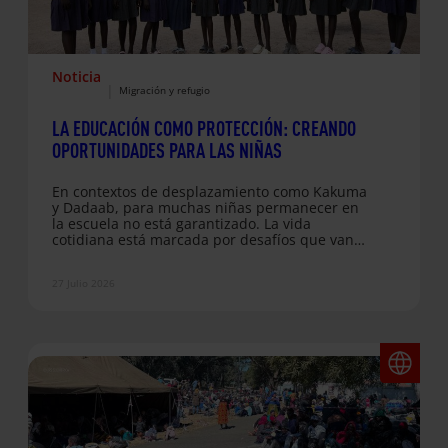
Noticia
|
Migración y refugio
LA EDUCACIÓN COMO PROTECCIÓN: CREANDO
OPORTUNIDADES PARA LAS NIÑAS
En contextos de desplazamiento como Kakuma
y Dadaab, para muchas niñas permanecer en
la escuela no está garantizado. La vida
cotidiana está marcada por desafíos que van
más allá del aula. Algunas niñas faltan a clases
porque no tienen acceso a productos de salud
27 Julio 2026
e higiene menstrual. Otras se retrasan debido
al embarazo precoz o a las expectativas que
recaen sobre ellas en el hogar. Con el tiempo,
estas barreras pueden empujarlas a
abandonar la…