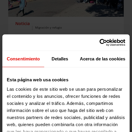
Noticia
|
Migración y refugio
SUDÁFRICA: ACOMPAÑAMOS A LAS PERSONAS
REFUGIADAS Y MIGRANTES ANTE EL AUMENTO
DE LAS TENSIONES
Consentimiento
Detalles
Acerca de las cookies
El incremento de las tensiones contra las
personas migrantes en varias zonas de
Sudáfrica está generando miedo e
incertidumbre entre miles de personas
refugiadas, solicitantes de asilo y migrantes.
Esta página web usa cookies
Muchas han dejado de acudir al trabajo, a
24 Julio 2026
clases de idiomas o a programas de formación
Las cookies de este sitio web se usan para personalizar
por temor a salir de sus hogares. Otras han
el contenido y los anuncios, ofrecer funciones de redes
sido presionadas para abandonar sus viviendas
o negocios, mientras crece la preocupación por
sociales y analizar el tráfico. Además, compartimos
las dificultades para acceder a documentación,
información sobre el uso que haga del sitio web con
protección y…
nuestros partners de redes sociales, publicidad y análisis
web, quienes pueden combinarla con otra información
que les haya proporcionado o que hayan recopilado a