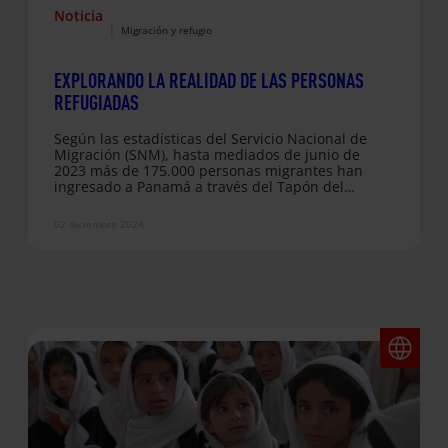
Noticia
|
Migración y refugio
EXPLORANDO LA REALIDAD DE LAS PERSONAS
REFUGIADAS
Según las estadísticas del Servicio Nacional de
Migración (SNM), hasta mediados de junio de
2023 más de 175.000 personas migrantes han
ingresado a Panamá a través del Tapón del
Darién, una cifra histórica. Lo más preocupante es
el creciente número de niños y niñas que se
02 diciembre 2024
encuentran expuestos a los peligros de esta
implacable ruta…