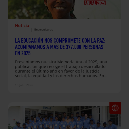
Noticia
|
Entreculturas
LA EDUCACIÓN NOS COMPROMETE CON LA PAZ:
ACOMPAÑAMOS A MÁS DE 377.000 PERSONAS
EN 2025
Presentamos nuestra Memoria Anual 2025, una
publicación que recoge el trabajo desarrollado
durante el último año en favor de la justicia
social, la equidad y los derechos humanos. En
un contexto marcado por el aumento de los
conflictos armados, los desplazamientos
16 Julio 2026
forzosos y el agravamiento de la crisis
climática, volvemos a reivindicar la educación
como una herramienta imprescindible para
proteger derechos, construir paz y generar
oportunidades. Durante 2025 acompañamos a
377.080 personas en 46 países…