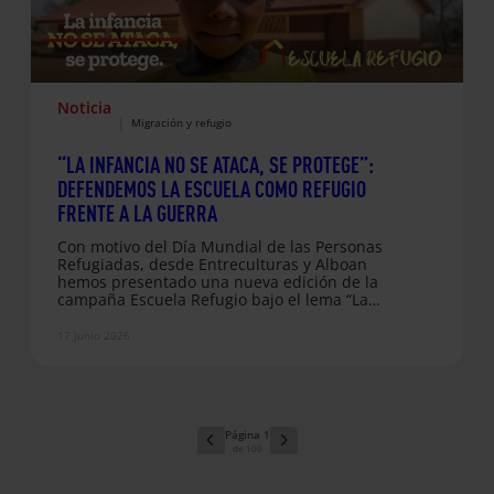
Noticia
|
Migración y refugio
“LA INFANCIA NO SE ATACA, SE PROTEGE”:
DEFENDEMOS LA ESCUELA COMO REFUGIO
FRENTE A LA GUERRA
Con motivo del Día Mundial de las Personas
Refugiadas, desde Entreculturas y Alboan
hemos presentado una nueva edición de la
campaña Escuela Refugio bajo el lema “La
infancia no se ataca, se protege”, una iniciativa
con la que reclamamos la protección de la
17 Junio 2026
educación en contextos de guerra y
desplazamiento forzado. En un mundo donde
cerca de 118 millones de personas han sido
desplazadas por la fuerza, millones de niños y
niñas ven interrumpida su…
1
100