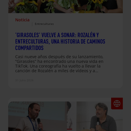
Noticia
|
Entreculturas
‘GIRASOLES’ VUELVE A SONAR: ROZALÉN Y
ENTRECULTURAS, UNA HISTORIA DE CAMINOS
COMPARTIDOS
Casi nueve años después de su lanzamiento,
“Girasoles” ha encontrado una nueva vida en
TikTok. Una coreografía ha vuelto a llevar la
canción de Rozalén a miles de vídeos y a
públicos que, en muchos casos, la están
descubriendo por primera vez. Para
31 Julio 2026
Entreculturas, este regreso tiene un significado
especial. Rozalén y Beatriz Romero han
compartido con nuestra organización viajes,
encuentros y experiencias vinculadas al
derecho a la educación, la equidad de género,
la migración…