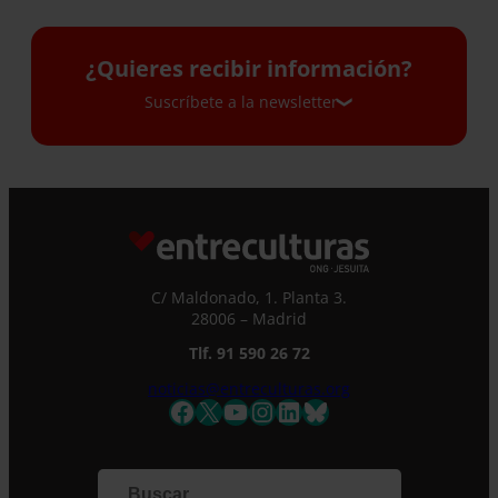
¿Quieres recibir información?
Suscríbete a la newsletter
Suscríbete a la newsletter
Si quieres recibir nuestra newsletter mensual
y los correos puntuales en los que te
ofrecemos información, no dejes de completar
C/ Maldonado, 1. Planta 3.
este formulario. Al instante, te daremos de
28006 – Madrid
alta en nuestra base de datos y podrás estar
Tlf. 91 590 26 72
al tanto de todas las novedades.
Nombre *
noticias@entreculturas.org
Facebook
X
YouTube
Instagram
LinkedIn
Bluesky
Apellidos