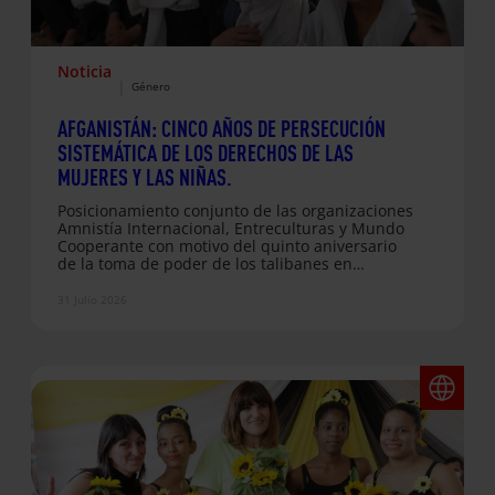
Noticia
|
Género
AFGANISTÁN: CINCO AÑOS DE PERSECUCIÓN
SISTEMÁTICA DE LOS DERECHOS DE LAS
MUJERES Y LAS NIÑAS.
Posicionamiento conjunto de las organizaciones
Amnistía Internacional, Entreculturas y Mundo
Cooperante con motivo del quinto aniversario
de la toma de poder de los talibanes en
Afganistán El próximo 15 de agosto se cumplen
cinco años desde que los talibanes retomaron
31 Julio 2026
el control de Afganistán. Cinco años en los que
millones de mujeres y niñas han visto cómo sus
derechos y libertades están siendo restringidos
de forma progresiva y sistemática. Las
organizaciones Amnistía Internacional,
Entreculturas y…