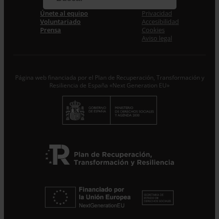
Correo electrónico *
Únete al equipo
Privacidad
Voluntariado
Accesibilidad
Acepto la
Política de Privacidad
*
Prensa
Cookies
Desde ENTRECULTURAS FE Y ALEGRÍA ESPAÑA
Aviso legal
trataremos los datos aportados en calidad de
Responsable del tratamiento con la finalidad de...
Seguir
leyendo
.
Página web financiada por el Plan de Recuperación, Transformación y
Suscribirme
Resiliencia de España «Next Generation EU»