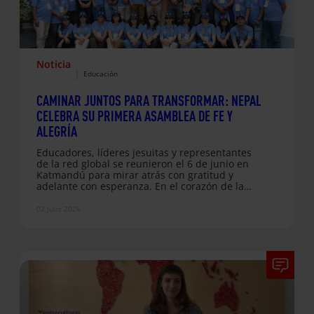
Noticia
|
Educación
CAMINAR JUNTOS PARA TRANSFORMAR: NEPAL
CELEBRA SU PRIMERA ASAMBLEA DE FE Y
ALEGRÍA
Educadores, líderes jesuitas y representantes
de la red global se reunieron el 6 de junio en
Katmandú para mirar atrás con gratitud y
adelante con esperanza. En el corazón de la
jornada, la voz de las maestras: la convicción
de que transformar no es cuestión de lo que se
02 Julio 2026
tiene, sino de quién camina al lado La sede de
Fe y Alegría Nepal acogió el pasado 6 de junio
la Primera Asamblea de NJSI–Fe y…