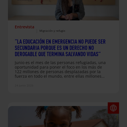
Entrevista
|
Migración y refugio
“LA EDUCACIÓN EN EMERGENCIA NO PUEDE SER
SECUNDARIA PORQUE ES UN DERECHO NO
DEROGABLE QUE TERMINA SALVANDO VIDAS”
Junio es el mes de las personas refugiadas, una
oportunidad para poner el foco en los más de
122 millones de personas desplazadas por la
fuerza en todo el mundo, entre ellas millones
de niños y niñas que han visto interrumpida su
educación a causa de conflictos y crisis
24 Junio 2026
humanitarias. Conversamos con Alejandra
Castellanos, directora regional del Servicio
Jesuita a Refugiados (JRS) para América Latina y
el Caribe, sobre los desafíos que enfrenta la
infancia…