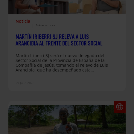
Noticia
|
Entreculturas
MARTÍN IRIBERRI SJ RELEVA A LUIS
ARANCIBIA AL FRENTE DEL SECTOR SOCIAL
Martín Iriberri SJ será el nuevo delegado del
Sector Social de la Provincia de España de la
Compañía de Jesús, tomando el relevo de Luis
Arancibia, que ha desempeñado esta
responsabilidad desde 2018. El cambio se
produce en un momento especialmente
29 Julio 2026
significativo para el sector, inmerso en un
proceso de reorganización orientado a
fortalecer la misión común, mejorar la
coordinación entre obras y responder con
mayor eficacia a los desafíos sociales actuales.
El relevo contará con una etapa de…