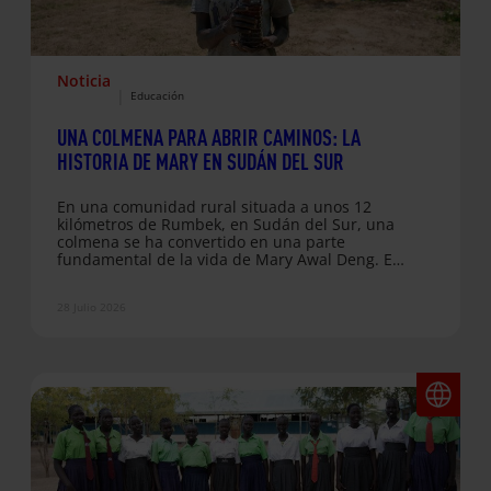
Noticia
|
Educación
UNA COLMENA PARA ABRIR CAMINOS: LA
HISTORIA DE MARY EN SUDÁN DEL SUR
En una comunidad rural situada a unos 12
kilómetros de Rumbek, en Sudán del Sur, una
colmena se ha convertido en una parte
fundamental de la vida de Mary Awal Deng. En
un país atravesado por años de conflicto,
desplazamientos y una profunda crisis
28 Julio 2026
económica, la posibilidad de generar ingresos
propios resulta especialmente importante para
muchas mujeres como Mary. Dos veces al año,
Mary recoge alrededor de cinco litros de miel.
Después los vende y…