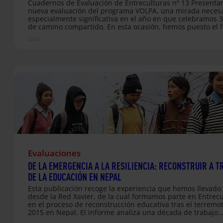
Cuadernos de Evaluación de Entreculturas nº 13 Presenta
nueva evaluación del programa VOLPA, una mirada necesa
especialmente significativa en el año en que celebramos 
de camino compartido. En esta ocasión, hemos puesto el 
las organizaciones que acogen a personas voluntarias
2026
internacionales de larga duración, preguntándoles direc
por su percepción y por el aporte real del voluntariado en 
terreno. Se trata de una evaluación novedosa: por primer
analizamos de manera profunda el impacto y la pertinenci
programa desde la perspectiva de las propias entidades lo
A través de testimonios, imágenes y datos…
Evaluaciones
DE LA EMERGENCIA A LA RESILIENCIA: RECONSTRUIR A T
DE LA EDUCACIÓN EN NEPAL
Esta publicación recoge la experiencia que hemos llevado
desde la Red Xavier, de la cual formamos parte en Entrecu
en el proceso de reconstrucción educativa tras el terremo
2015 en Nepal. El informe analiza una década de trabajo
orientado a fortalecer la educación como eje de resiliencia