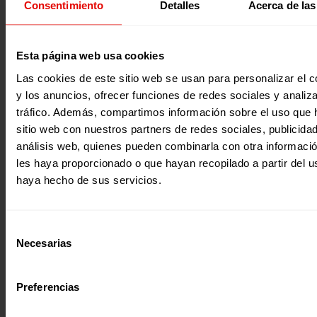
Consentimiento
Detalles
Acerca de las
presentamos el trabajo realizado entre AECID, Entrecultur
Alboan y Fe y Alegría desde 2014, con el que contribuimos
una propuesta regional, a la mejora de la calidad de la e
entendida como bien público en siete países de América L
una región marcada por la desigualdad y la violencia. En 
2020
Esta página web usa cookies
ocasión, abordamos la violencia estructural que rodea a l
escuelas y las manifestaciones de ésta dentro de ellas, as
Las cookies de este sitio web se usan para personalizar el c
las relaciones desiguales entre mujeres y hombres.
y los anuncios, ofrecer funciones de redes sociales y analiza
tráfico. Además, compartimos información sobre el uso que 
sitio web con nuestros partners de redes sociales, publicida
análisis web, quienes pueden combinarla con otra informaci
les haya proporcionado o que hayan recopilado a partir del 
haya hecho de sus servicios.
Evaluaciones
Selección
DEL BARRIO AL MUNDO
Necesarias
de
Esta publicación recoge las conclusiones de una evaluaci
consentimiento
realizada en conjunto por Entreculturas y Red Mimbre, a 
de la cual se presentan experiencias, herramientas e ins
Preferencias
útiles para la mejora de la intervención socioeducativa co
adolescentes, orientada a promover la inclusión social, la
convivencia escolar y la participación ciudadana desde lo 
2019