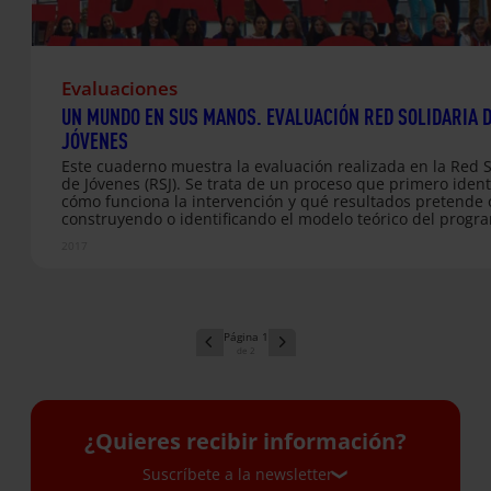
Evaluaciones
UN MUNDO EN SUS MANOS. EVALUACIÓN RED SOLIDARIA 
JÓVENES
Este cuaderno muestra la evaluación realizada en la Red S
de Jóvenes (RSJ). Se trata de un proceso que primero ident
cómo funciona la intervención y qué resultados pretende
construyendo o identificando el modelo teórico del progra
después estructura todo el proceso de indagación a travé
2017
dicho modelo teórico. Es decir, se evalúa el logro de los
resultados y se identifican los mecanismos causales que
conducen a ellos.Además el proceso de evaluación parte 
aproximación Sensible y Comprensiva. Adaptada al contex
RSJ y que ha mantenido un componente Formativo con el o
1
de comprender la intervención…
2
¿Quieres recibir información?
Suscríbete a la newsletter