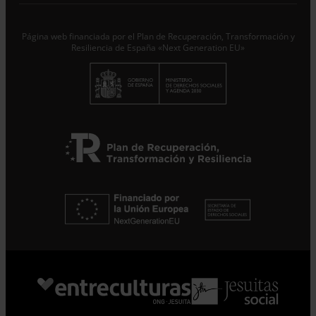
Responsable del tratamiento con la finalidad de...
Seguir
leyendo
.
Página web financiada por el Plan de Recuperación, Transformación y
Suscribirme
Resiliencia de España «Next Generation EU»