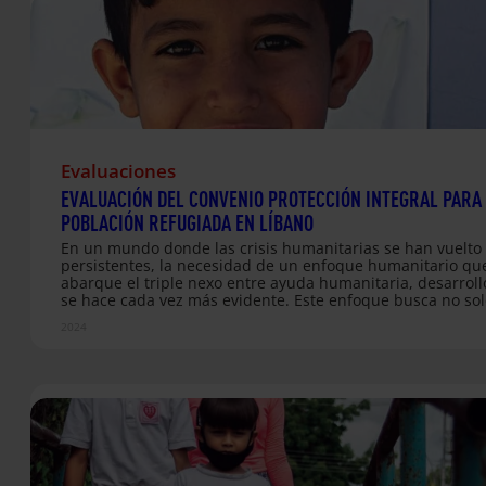
Evaluaciones
EVALUACIÓN DEL CONVENIO PROTECCIÓN INTEGRAL PARA
POBLACIÓN REFUGIADA EN LÍBANO
En un mundo donde las crisis humanitarias se han vuelto
persistentes, la necesidad de un enfoque humanitario qu
abarque el triple nexo entre ayuda humanitaria, desarroll
se hace cada vez más evidente. Este enfoque busca no sol
responder a las emergencias inmediatas, sino también tr
2024
hacia soluciones sostenibles que aborden las causas sub
de las crisis y promuevan la resiliencia a largo plazo de la
comunidades afectadas. La situación en Siria, un conflicto
ha prolongado durante años, es un claro ejemplo de cómo
crisis se pueden enquistar, dejando a las personas refugi
desplazadas expuestas…