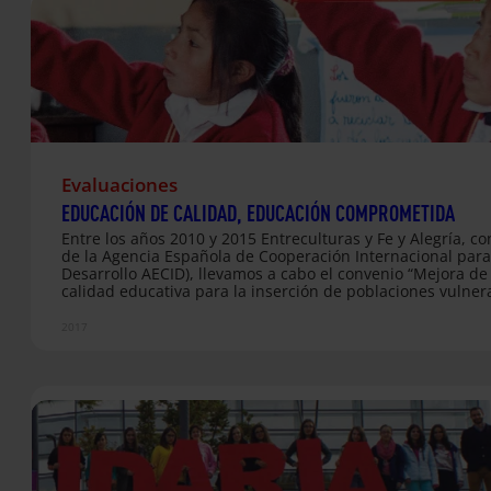
Evaluaciones
EDUCACIÓN DE CALIDAD, EDUCACIÓN COMPROMETIDA
Entre los años 2010 y 2015 Entreculturas y Fe y Alegría, c
de la Agencia Española de Cooperación Internacional para
Desarrollo AECID), llevamos a cabo el convenio “Mejora de 
calidad educativa para la inserción de poblaciones vulner
en América Latina”, una intervención compuesta por cuatr
de trabajo y 38 proyectos ejecutados en 17 países. Este
2017
documento es fruto de una evaluación exhaustiva de los
resultados obtenidos con dicho convenio.