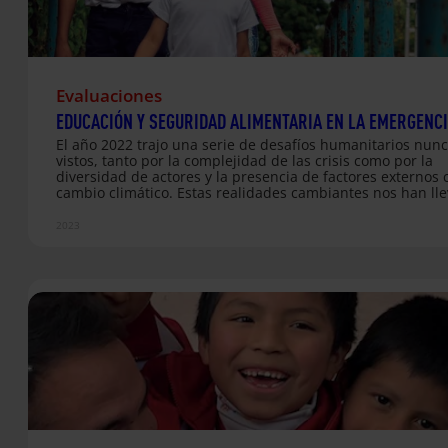
Evaluaciones
EDUCACIÓN Y SEGURIDAD ALIMENTARIA EN LA EMERGENC
El año 2022 trajo una serie de desafíos humanitarios nun
vistos, tanto por la complejidad de las crisis como por la
diversidad de actores y la presencia de factores externos 
cambio climático. Estas realidades cambiantes nos han ll
abrir camino en un espacio humanitario cada vez más red
a comenzar nuestro trabajo en situaciones humanitarias cr
2023
a través de socios como Fe y Alegría Venezuela. Para
Entreculturas es importante poner en valor los Principios
Humanitarios de neutralidad, imparcialidad, humanidad 
independencia que guían nuestras acciones, poniendo la
dignidad humana en el centro y acompañando y…