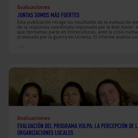
Evaluaciones
JUNTAS SOMOS MÁS FUERTES
Esta publicación recoge los resultados de la evaluación ex
de la respuesta coordinada impulsada por la Red Xavier, d
que formamos parte en Entreculturas, ante la crisis huma
provocada por la guerra en Ucrania. El informe analiza cu
años de trabajo conjunto en Ucrania y en varios países e
de acogida, destacando el impacto de las acciones desarr
2026
en ámbitos como la educación, el bienestar emocional, la
integración social, el acceso a servicios básicos y el
acompañamiento a las personas desplazadas. La evaluac
de relieve la importancia de la coordinación entre organi
jesuitas, el trabajo comunitario y el…
Evaluaciones
EVALUACIÓN DEL PROGRAMA VOLPA: LA PERCEPCIÓN DE 
ORGANIZACIONES LOCALES