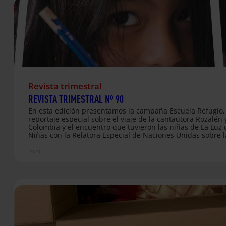
Revista trimestral
REVISTA TRIMESTRAL Nº 90
En esta edición presentamos la campaña Escuela Refugio,
reportaje especial sobre el viaje de la cantautora Rozalén 
Colombia y el encuentro que tuvieron las niñas de La Luz 
Niñas con la Relatora Especial de Naciones Unidas sobre l
violencia contra las mujeres y las niñas. Además te acerca
las diferentes actividades que tuvieron lugar durante la 
2023
de Acción Mundial por la Educación (SAME). Consulta aquí
publicaciones de esta edición: Informe Escuela Refugio, e
que acoge Unidad Didáctica Escuela Refugio 2023 Manifie
Caminos por la Paz Cursos sin tutoría Escuela Online Nue
sección sobre…