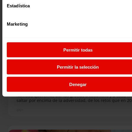
Ucrania”, con el que comenzamos las primeras líneas de e
Estadística
edición, llamando a la solidaridad y al fin de la violencia y
guerra sinsentido, que ya ha registrado más de 4 millone
personas refugiadas,…
Marketing
Permitir todas
Permitir la selección
Revista trimestral
REVISTA TRIMESTRAL Nº 84
Denegar
Esta es una de las ediciones más especiales del año y está
dedicada a cada niño y niña que sueña con un futuro mejo
Navidad queremos dar las gracias a cada niño y a cada ni
saltar por encima de la adversidad, de los retos que en 2
supuesto la pandemia y las emergencias humanitarias y d
obstáculos que enfrentan las niñas por ser niñas y la infa
2021
que vive en situación de desplazamiento y refugio. Cada s
nos recuerda que para ellos y ellas no hay espacio para
renunciar a vivir en un mundo mejor. …