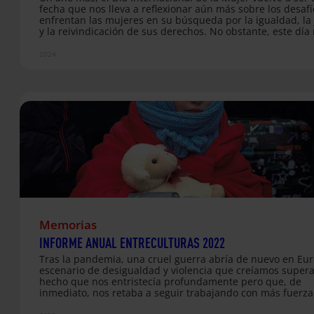
fecha que nos lleva a reflexionar aún más sobre los desaf
enfrentan las mujeres en su búsqueda por la igualdad, la 
y la reivindicación de sus derechos. No obstante, este día 
es una fecha de conmemoración: también es un llamado a
acción. Ninguna mujer debería vivir con miedo, ni sufrir
2024
discriminación o violencia. Este año, desde Entreculturas 
a nuestra ONG hermana Alboan, volvemos a sumarnos a l
las mujeres que defienden sus derechos, y ponemos el fo
Memorias
INFORME ANUAL ENTRECULTURAS 2022
Tras la pandemia, una cruel guerra abría de nuevo en Eu
escenario de desigualdad y violencia que creíamos super
hecho que nos entristecía profundamente pero que, de
inmediato, nos retaba a seguir trabajando con más fuerza
junto a las poblaciones desplazadas en las fronteras. En 2