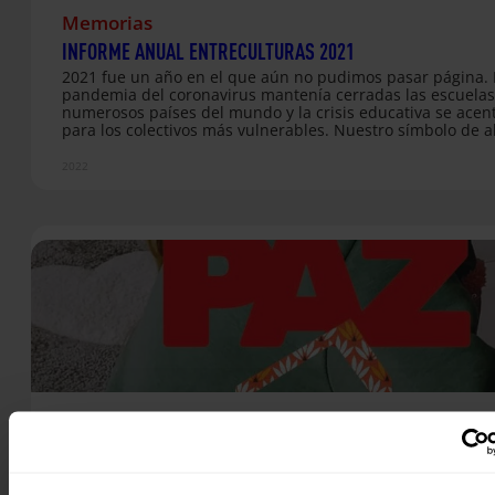
Memorias
INFORME ANUAL ENTRECULTURAS 2021
2021 fue un año en el que aún no pudimos pasar página. 
pandemia del coronavirus mantenía cerradas las escuelas
numerosos países del mundo y la crisis educativa se ace
para los colectivos más vulnerables. Nuestro símbolo de al
Silla Roja, cobraba más sentido que nunca. Esa silla, como
aparece en la portada de nuestro informe anual, es una 
2022
de atención ante los millones de niños, niñas y jóvenes q
nunca han tenido oportunidad de estudiar o a quienes la
19 se la ha arrebatado. En un contexto en el que ya son 
Revista trimestral
REVISTA TRIMESTRAL Nº 86
Al cierre del año pasado se contabilizaban más de 90 mill