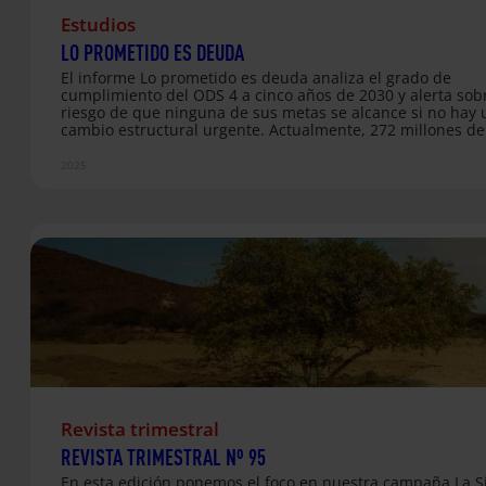
Estudios
LO PROMETIDO ES DEUDA
El informe Lo prometido es deuda analiza el grado de
cumplimiento del ODS 4 a cinco años de 2030 y alerta sobr
riesgo de que ninguna de sus metas se alcance si no hay 
cambio estructural urgente. Actualmente, 272 millones de
niños y jóvenes siguen fuera de la escuela. Y si no se revie
tendencia, en 2030 habrá 84 millones que nunca habrán i
2025
colegio. El documento identifica las principales causas del
estancamiento: falta de financiación educativa, déficit de
docentes, desigualdades por género y nivel socioeconómic
currículos poco pertinentes, brechas digitales y condicion
estructurales que…
Revista trimestral
REVISTA TRIMESTRAL Nº 95
En esta edición ponemos el foco en nuestra campaña La Si