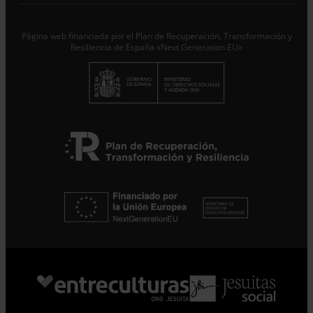
Responsable del tratamiento con la finalidad de...
Seguir
leyendo
.
Página web financiada por el Plan de Recuperación, Transformación y
Suscribirme
Resiliencia de España «Next Generation EU»