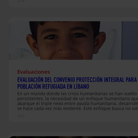
2024
Evaluaciones
EVALUACIÓN DEL CONVENIO PROTECCIÓN INTEGRAL PARA
POBLACIÓN REFUGIADA EN LÍBANO
En un mundo donde las crisis humanitarias se han vuelto
persistentes, la necesidad de un enfoque humanitario qu
abarque el triple nexo entre ayuda humanitaria, desarroll
se hace cada vez más evidente. Este enfoque busca no sol
responder a las emergencias inmediatas, sino también tr
2024
hacia soluciones sostenibles que aborden las causas sub
de las crisis y promuevan la resiliencia a largo plazo de la
comunidades afectadas. La situación en Siria, un conflicto
ha prolongado durante años, es un claro ejemplo de cómo
crisis se pueden enquistar, dejando a las personas refugi