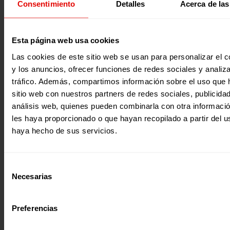
Consentimiento
Detalles
Acerca de las
denuncia de las emergencias en el mundo, detallando su
en las diferentes regiones. Ofrece una clarificación concep
normativa necesaria, distinguiendo los tipos de conflictos 
desastres, con especial abordaje de los retos que se viven
países en los que trabaja el Servicio Jesuita a Refugiados (
2023
Esta página web usa cookies
el apoyo de Entreculturas. En la segunda parte, el informe
sobre el rol de los diferentes actores involucrados, incluy
Las cookies de este sitio web se usan para personalizar el c
sociedad civil, y analiza las implicaciones de la educación
y los anuncios, ofrecer funciones de redes sociales y analiza
emergencias desde la perspectiva de los componentes
normativos,…
tráfico. Además, compartimos información sobre el uso que 
sitio web con nuestros partners de redes sociales, publicida
análisis web, quienes pueden combinarla con otra informaci
les haya proporcionado o que hayan recopilado a partir del 
haya hecho de sus servicios.
Evaluaciones
Selección
EDUCACIÓN Y SEGURIDAD ALIMENTARIA EN LA EMERGENC
Necesarias
de
El año 2022 trajo una serie de desafíos humanitarios nun
consentimiento
vistos, tanto por la complejidad de las crisis como por la
diversidad de actores y la presencia de factores externos 
Preferencias
cambio climático. Estas realidades cambiantes nos han ll
abrir camino en un espacio humanitario cada vez más red
a comenzar nuestro trabajo en situaciones humanitarias cr
2023