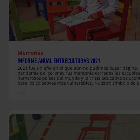
en…
Memorias
INFORME ANUAL ENTRECULTURAS 2021
2021 fue un año en el que aún no pudimos pasar página. 
pandemia del coronavirus mantenía cerradas las escuelas
numerosos países del mundo y la crisis educativa se ace
para los colectivos más vulnerables. Nuestro símbolo de al
Silla Roja, cobraba más sentido que nunca. Esa silla, como
aparece en la portada de nuestro informe anual, es una 
2022
de atención ante los millones de niños, niñas y jóvenes q
nunca han tenido oportunidad de estudiar o a quienes la
19 se la ha arrebatado. En un contexto en el que ya son 