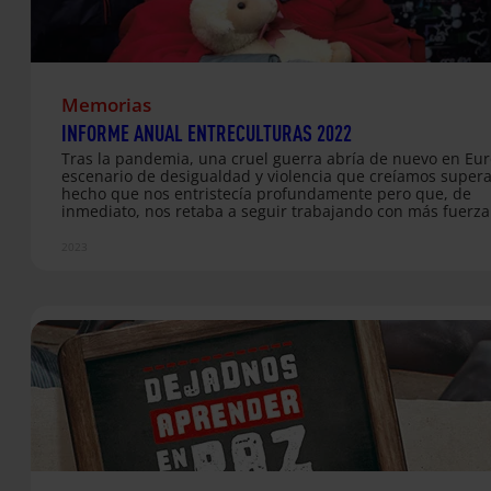
Memorias
INFORME ANUAL ENTRECULTURAS 2022
Tras la pandemia, una cruel guerra abría de nuevo en Eu
escenario de desigualdad y violencia que creíamos super
hecho que nos entristecía profundamente pero que, de
inmediato, nos retaba a seguir trabajando con más fuerza
junto a las poblaciones desplazadas en las fronteras. En 2
pusimos en marcha 204 proyectos en 45 países de Améric
2023
Latina, África, Asia y Europa, acompañando y mejorando l
condiciones de vida de 361.442 personas y de sus comuni