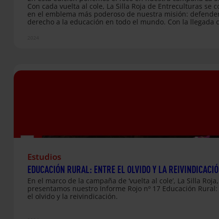
Con cada vuelta al cole, La Silla Roja de Entreculturas se c
en el emblema más poderoso de nuestra misión: defender
derecho a la educación en todo el mundo. Con la llegada 
nuevo curso y la vuelta a las aulas, la Silla vuelve a record
importancia de la educación como derecho fundamental,
2024
derecho que aún está lejos de ser garantizado para todos 
Este año, bajo el lema “Pongamos la educación en el mapa
enfocamos la campaña en visibilizar las enormes desigu
Estudios
EDUCACIÓN RURAL: ENTRE EL OLVIDO Y LA REIVINDICACI
En el marco de la campaña de ‘vuelta al cole’, La Silla Roja,
presentamos nuestro Informe Rojo nº 17 Educación Rural:
el olvido y la reivindicación.