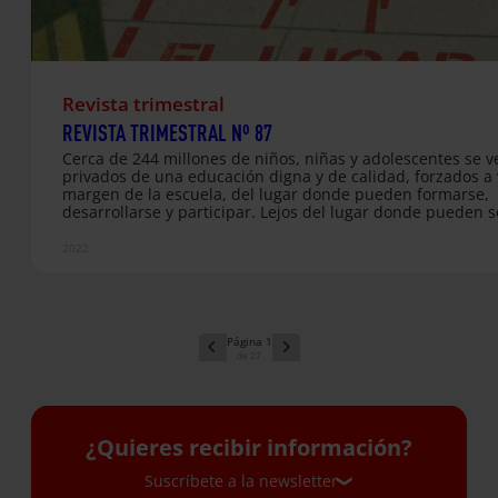
Revista trimestral
REVISTA TRIMESTRAL Nº 87
Cerca de 244 millones de niños, niñas y adolescentes se v
privados de una educación digna y de calidad, forzados a v
margen de la escuela, del lugar donde pueden formarse,
desarrollarse y participar. Lejos del lugar donde pueden s
acogidos y valorados, y donde pueden avanzar
independientemente de su origen o su situación económi
2022
social. La escuela es el lugar donde todos y todas podemo
tal y como somos, para avanzar y desarrollarnos desde las
diferentes capacidades, independientemente de nuestra
situación. En esta vuelta al cole, como cada año, a través 
campaña La Silla…
1
27
¿Quieres recibir información?
Suscríbete a la newsletter