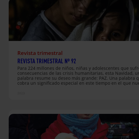
desplazadas expuestas…
Revista trimestral
REVISTA TRIMESTRAL Nº 92
Para 224 millones de niños, niñas y adolescentes que sufr
consecuencias de las crisis humanitarias, esta Navidad, u
palabra resume su deseo más grande: PAZ. Una palabra 
cobra un significado especial en este tiempo en el que nu
mundo sufre por la guerra, el conflicto y el dolor. La viole
los conflictos armados han dejado una huella imborrable 
2023
infancia de muchos niños y niñas alrededor del mundo. E
enfrentamientos han generado desplazamientos forzosos 
situaciones de migración, que interrumpen sus procesos
educativos y dejan cicatrices emocionales profundas.
PUBLICACIONES DE ESTA EDICIÓN