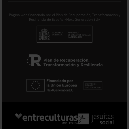
Responsable del tratamiento con la finalidad de...
Seguir
leyendo
.
Página web financiada por el Plan de Recuperación, Transformación y
Suscribirme
Resiliencia de España «Next Generation EU»