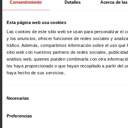
Consentimiento
Detalles
Acerca de las
cuentas más significativo de Entreculturas a través de nue
memoria anual. Durante el pasado 2016 sentimos más qu
que la Tierra es nuestra mejor escuela. Así titulamos la 
que te invitamos a leer y así intentamos rendir homenaje 
cuidado de la Tierra y su relación con la promoción de los
2017
Esta página web usa cookies
derechos humanos y el acceso a la educación en el ejercic
cerramos. El Informe Anual de Entreculturas 2016 ofrece
Las cookies de este sitio web se usan para personalizar el c
información detallada acerca de todo el trabajo que hemo
y los anuncios, ofrecer funciones de redes sociales y analiza
desarrollado en materia de Cooperación y Acción Humanit
tráfico. Además, compartimos información sobre el uso que 
sitio web con nuestros partners de redes sociales, publicida
análisis web, quienes pueden combinarla con otra informaci
les haya proporcionado o que hayan recopilado a partir del 
haya hecho de sus servicios.
Memorias
Selección
INFORME ANUAL 2015
Necesarias
de
Te presentamos nuestro Informe Anual 2015 con el que
consentimiento
queremos mostrarte nuestro trabajo durante este año y
explicarte con detalle el origen y destino de los fondos a t
Preferencias
nuestras cuentas. Ha sido un año compartido con las 195.
personas a las que hemos atendido, con los más de 2.700
que son parte de una nueva ciudadanía global, con los 82
2016