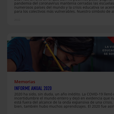
pandemia del coronavirus mantenía cerradas las escuelas
numerosos países del mundo y la crisis educativa se ace
para los colectivos más vulnerables. Nuestro símbolo de al
Silla Roja, cobraba más sentido que nunca. Esa silla, como
aparece en la portada de nuestro informe anual, es una 
2022
de atención ante los millones de niños, niñas y jóvenes q
nunca han tenido oportunidad de estudiar o a quienes la
19 se la ha arrebatado. En un contexto en el que ya son 
Memorias
INFORME ANUAL 2020
2020 ha sido, sin duda, un año inédito. ​​La COVID-19 llenó
incertidumbre el mundo entero y dejó en evidencia que n
está fuera del alcance de la onda expansiva de una crisis.
bien, también hubo muchos aprendizajes. El 2020 fue as
un año de solidaridad, acompañamiento y compromiso d