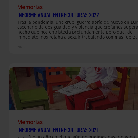
Memorias
INFORME ANUAL ENTRECULTURAS 2022
Tras la pandemia, una cruel guerra abría de nuevo en Eu
escenario de desigualdad y violencia que creíamos super
hecho que nos entristecía profundamente pero que, de
inmediato, nos retaba a seguir trabajando con más fuerza
junto a las poblaciones desplazadas en las fronteras. En 2
pusimos en marcha 204 proyectos en 45 países de Améric
2023
Latina, África, Asia y Europa, acompañando y mejorando l
condiciones de vida de 361.442 personas y de sus comuni
Memorias
INFORME ANUAL ENTRECULTURAS 2021
2021 fue un año en el que aún no pudimos pasar página. 