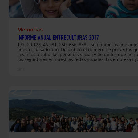
Memorias
INFORME ANUAL ENTRECULTURAS 2017
177, 20.128, 46.931, 250, 656, 838… son números que adje
nuestro pasado año. Describen el número de proyectos q
llevamos a cabo, las personas socias y donantes que nos 
los seguidores en nuestras redes sociales, las empresas y
agencias financiadoras con las que colaboramos, las pers
voluntarias que forman parte de nuestra misión, los centr
2018
educativos con los que generamos red y propuestas de
ciudadanía pero, entre todos ellos, hay un número que est
centro de todo por cuanto trabajamos: 196.246 personas
atendidas por nuestros programas en 37 países y en algu
los contextos de mayor…