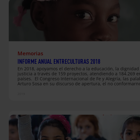
Memorias
INFORME ANUAL ENTRECULTURAS 2018
En 2018, apoyamos el derecho a la educación, la dignidad 
justicia a través de 159 proyectos, atendiendo a 184.269 e
países. El Congreso Internacional de Fe y Alegría, las pal
Arturo Sosa en su discurso de apertura, el no conformarn
pensar siempre en cómo hacer las cosas mejor, plantearn
constantemente dónde está la urgencia, quién es la prior
2019
acompañar a quienes huyen, hacernos parte de las carav
migrantes, del sufrir de la gente en Venezuela, en Hondur
El Salvador, Nicaragua o Colombia… El ponernos de lado 
aquellos a quienes se aparta, de los colectivos…