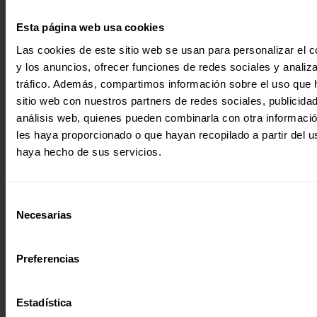
UGANDA: UNA LUZ PARA LAS NIÑAS Y MUJERES REFUGIADAS
Tras la pandemia provocada por la COVID-19, las situacion
Esta página web usa cookies
desprotección, discriminación y vulneración constante de 
derechos humanos se…
Las cookies de este sitio web se usan para personalizar el c
y los anuncios, ofrecer funciones de redes sociales y analiza
21 octubre 2021
tráfico. Además, compartimos información sobre el uso que 
sitio web con nuestros partners de redes sociales, publicida
análisis web, quienes pueden combinarla con otra informaci
les haya proporcionado o que hayan recopilado a partir del 
haya hecho de sus servicios.
Selección
Necesarias
de
consentimiento
Preferencias
Estadística