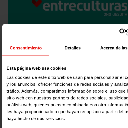
Consentimiento
Detalles
Acerca de las
EDUCACIÓN EN EMERGENCIAS Y REHABILITACIÓN PSICOSOCIA
Esta página web usa cookies
COMUNIDADES DE MABÁN AFECTADAS POR EL CONFLICTO.
Las cookies de este sitio web se usan para personalizar el c
1. Reducir el sufrimiento y mejorar la salud mental y el bi
y los anuncios, ofrecer funciones de redes sociales y analiza
psicosocial de las personas afectadas por el conflicto…
tráfico. Además, compartimos información sobre el uso que 
11 diciembre 2019
sitio web con nuestros partners de redes sociales, publicida
análisis web, quienes pueden combinarla con otra informaci
les haya proporcionado o que hayan recopilado a partir del 
haya hecho de sus servicios.