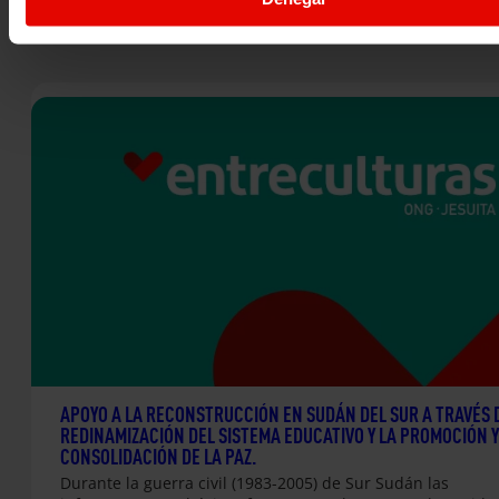
APOYO A LA RECONSTRUCCIÓN EN SUDÁN DEL SUR A TRAVÉS 
REDINAMIZACIÓN DEL SISTEMA EDUCATIVO Y LA PROMOCIÓN Y
CONSOLIDACIÓN DE LA PAZ.
Durante la guerra civil (1983-2005) de Sur Sudán las