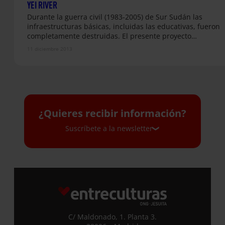
YEI RIVER
Durante la guerra civil (1983-2005) de Sur Sudán las
infraestructuras básicas, incluidas las educativas, fueron
completamente destruidas. El presente proyecto…
11 diciembre 2013
¿Quieres recibir información?
Suscríbete a la newsletter
Suscríbete a la newsletter
Si quieres recibir nuestra newsletter
mensual y los correos puntuales en los
que te ofrecemos información, no dejes
C/ Maldonado, 1. Planta 3.