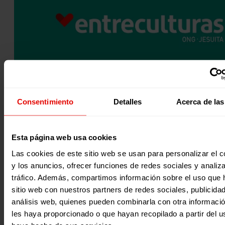
Consentimiento
Detalles
Acerca de las
INTEGRACIÓN SOCIOECONÓMICA DE LA POBLACIÓN DESPLAZA
Esta página web usa cookies
ESPECIAL MUJERES VULNERABLES Y VÍCTIMAS DE VIOLENCIA 
DE GÉNERO EN NORD KIVU.
Las cookies de este sitio web se usan para personalizar el c
Promover la autonomía y el empoderamiento socio-econó
y los anuncios, ofrecer funciones de redes sociales y analiza
la población desplazada en Nord Kivu, a través de la integ
tráfico. Además, compartimos información sobre el uso que 
socio-económica,…
sitio web con nuestros partners de redes sociales, publicida
11 diciembre 2017
análisis web, quienes pueden combinarla con otra informaci
les haya proporcionado o que hayan recopilado a partir del 