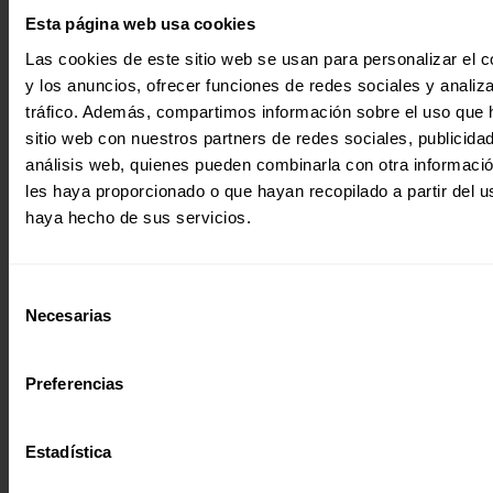
Noticia
Esta página web usa cookies
|
Las cookies de este sitio web se usan para personalizar el c
Participación y ciudadanía global
CELEBRACIÓN DE LA ASAMBLEA XXXVIII DE LA FEDERACIÓN
y los anuncios, ofrecer funciones de redes sociales y analiza
INTERNACIONAL FE Y ALEGRÍA
tráfico. Además, compartimos información sobre el uso que 
Entre el 20 y el 24 de marzo ha tenido lugar la Asamblea
sitio web con nuestros partners de redes sociales, publicida
XXXVIII y el Consejo de Directores…
análisis web, quienes pueden combinarla con otra informaci
29 marzo 2023
les haya proporcionado o que hayan recopilado a partir del 
haya hecho de sus servicios.
Selección
Necesarias
de
consentimiento
Preferencias
Estadística