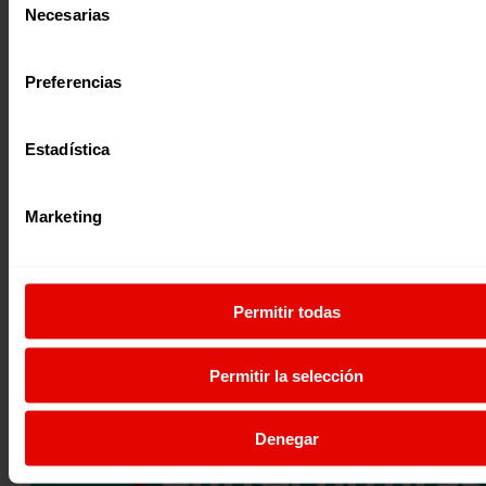
Necesarias
de
consentimiento
Preferencias
Noticia
|
Estadística
Migración y refugio
FRANÇOIS XAVIER NSABABANDI, DE JRS BURUNDI, LLEVA LA 
DE LA POBLACIÓN REFUGIADA A DIFERENTES DELEGACIONES
Marketing
François Xavier Nsababandi, Director de Proyectos de Edu
Medios de Vida de JRS Burundi ha acercado la realidad d
23 agosto 2019
Permitir todas
Permitir la selección
Denegar