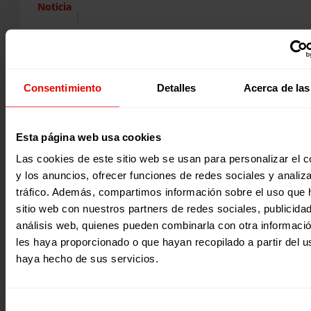
Noticia
|
Educación
BURUNDI: ESCUELAS SEGURAS PARA EL APRENDIZAJE Y LA
RESILIENCIA
Desde Entreculturas apoyamos las acciones relativas a la 
Consentimiento
Detalles
Acerca de las
infantil en Brundi, garantizando el acceso a una educació
preescolar de…
23 agosto 2019
Esta página web usa cookies
Las cookies de este sitio web se usan para personalizar el c
y los anuncios, ofrecer funciones de redes sociales y analiza
tráfico. Además, compartimos información sobre el uso que 
sitio web con nuestros partners de redes sociales, publicida
análisis web, quienes pueden combinarla con otra informaci
les haya proporcionado o que hayan recopilado a partir del 
haya hecho de sus servicios.
Selección