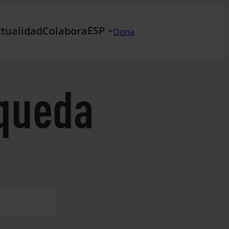
ESP
tualidad
Colabora
Dona
queda