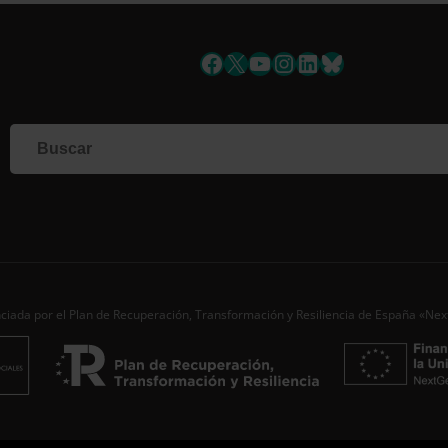
uscríbete a la newslett
Facebook
X
YouTube
Instagram
LinkedIn
Bluesky
Si q
corr
info
form
nues
toda
Nomb
Apell
ciada por el Plan de Recuperación, Transformación y Resiliencia de España «Ne
Corre
Ac
Desde