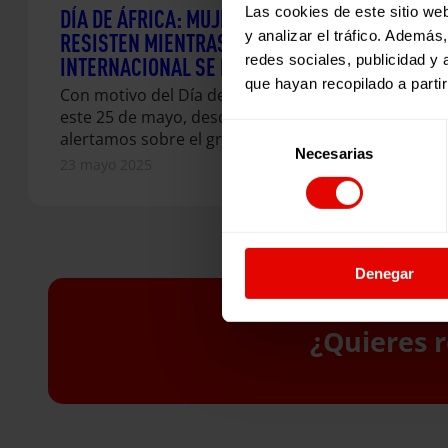
Las cookies de este sitio we
DÍA DE ÁFRICA: MUJERES AFRICANAS
y analizar el tráfico. Ademá
RESISTEN MIENTRAS LA FINANCIACIÓN
redes sociales, publicidad y
INTERNACIONAL SE REDUCE
que hayan recopilado a parti
Con motivo del Día de África, que se celebra
este 25 de mayo, desde Entreculturas
Selección
alertamos sobre el grave impacto…
Necesarias
de
23 mayo 2025
consentimiento
Denegar
¿Quieres r