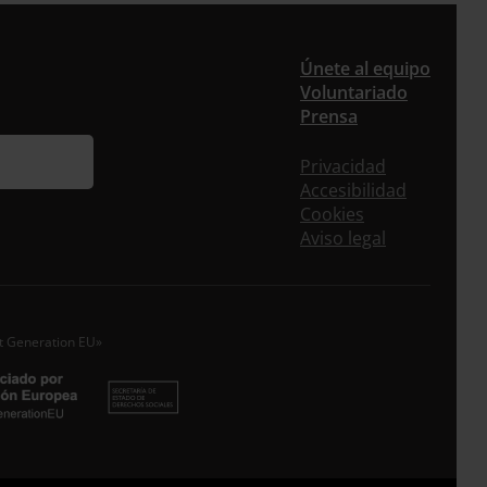
er
Únete al equipo
Voluntariado
Prensa
uieres recibir nuestra newsletter mensual y los
eos puntuales en los que te ofrecemos
Privacidad
rmación, no dejes de completar este
Accesibilidad
ulario. Al instante, te daremos de alta en
Cookies
tra base de datos y podrás estar al tanto de
Aviso legal
s las novedades.
re *
idos
xt Generation EU»
o electrónico *
epto la
Política de Privacidad
*
 ENTRECULTURAS FE Y ALEGRÍA ESPAÑA trataremos los datos