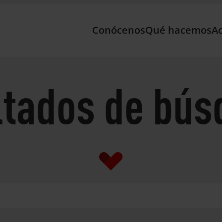
Conócenos
Qué hacemos
Ac
ltados de bús