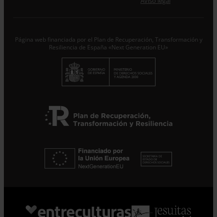
Aviso legal
trataremos los datos aportados en calidad de
Responsable del tratamiento con la finalidad de…
Seguir
leyendo
.
Página web financiada por el Plan de Recuperación, Transformación y
Suscribirme
Resiliencia de España «Next Generation EU»