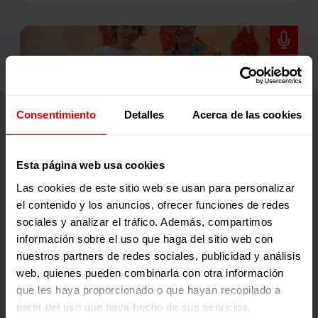
Consentimiento
Detalles
Acerca de las cookies
JULIA NAVARRO CONVERSA CON EVA ORÚE: “LEER,
EN ESTOS MOMENTOS, ES CASI UN ACTO DE
Esta página web usa cookies
REBELDÍA”
Las cookies de este sitio web se usan para personalizar
28 mayo 2026
el contenido y los anuncios, ofrecer funciones de redes
sociales y analizar el tráfico. Además, compartimos
información sobre el uso que haga del sitio web con
nuestros partners de redes sociales, publicidad y análisis
web, quienes pueden combinarla con otra información
que les haya proporcionado o que hayan recopilado a
partir del uso que haya hecho de sus servicios.