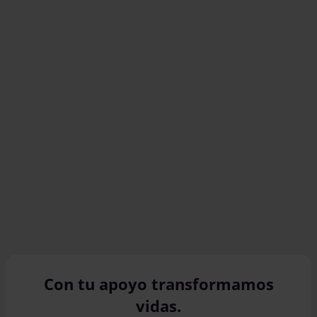
Descubre cómo
Promoción de la
equidad de
género
Descubre cómo
Con tu apoyo transformamos
vidas.