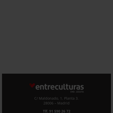
¿Quieres recibir información?
Suscríbete a la newsletter
Suscríbete a la newsletter
Si quieres recibir nuestra newsletter mensual
y los correos puntuales en los que te
ofrecemos información, no dejes de completar
C/ Maldonado, 1. Planta 3.
este formulario. Al instante, te daremos de
28006 – Madrid
alta en nuestra base de datos y podrás estar
al tanto de todas las novedades.
Tlf. 91 590 26 72
Nombre *