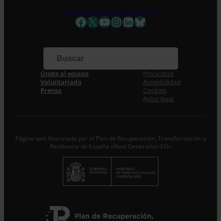
noticias@entreculturas.org
Facebook
X
YouTube
Instagram
LinkedIn
Bluesky
Apellidos
Correo electrónico *
Únete al equipo
Privacidad
Voluntariado
Accesibilidad
Acepto la
Política de Privacidad
*
Prensa
Cookies
Desde ENTRECULTURAS FE Y ALEGRÍA ESPAÑA
Aviso legal
trataremos los datos aportados en calidad de
Responsable del tratamiento con la finalidad de…
Seguir
leyendo
.
Suscribirme
Página web financiada por el Plan de Recuperación, Transformación y
Resiliencia de España «Next Generation EU»